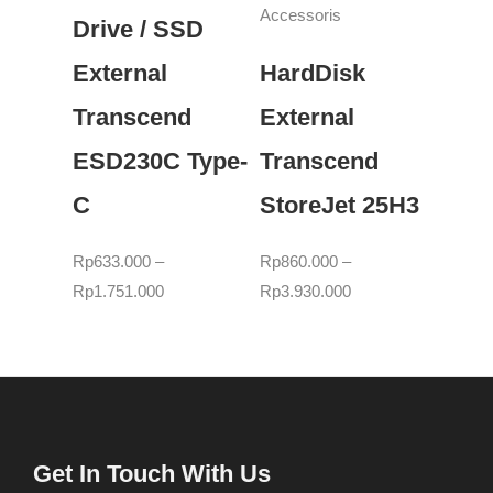
Accessoris
Drive / SSD
External
HardDisk
Transcend
External
ESD230C Type-
Transcend
C
StoreJet 25H3
Rp
633.000
–
Rp
860.000
–
Rp
1.751.000
Rp
3.930.000
Get In Touch With Us