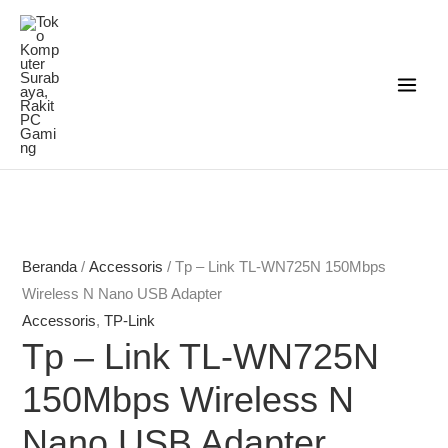
Lewati
ke
konten
Rentang
Rentang
Rentang
harga:
harga:
harga:
Rp633.000
Rp309.000
Rp860.000
hingga
hingga
hingga
Beranda
/
Accessoris
/ Tp – Link TL-WN725N 150Mbps
Rp1.751.000
Rp845.000
Rp3.930.000
Wireless N Nano USB Adapter
Accessoris
,
TP-Link
Tp – Link TL-WN725N
150Mbps Wireless N
Nano USB Adapter