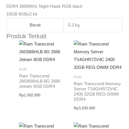
DDR4 3600MHz Night Hawk RGB black
16GB 8GBx2 kit
Berat
0,3 kg
Produk Terkait
RAM
Ram Transcend
RAM
JM2666HLB-8G 2666
Ram Transcend Memory
Jetram 8GB DDR4
Server TS4GHR72V4C
2400 32GB REG-DIMM
Rp
1.002.000
DDR4
Rp
3.245.000