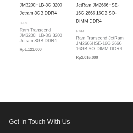
RAM
Ram Transcend
RAM
JM3200HLB-8G 3200
Ram Transcend JetRam
Jetram 8GB DDR4
JM2666HSE-16G 2666
16GB SO-DIMM DDR4
Rp
1.121.000
Rp
2.016.000
Get In Touch With Us