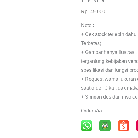
Rp
149.000
Note :
+ Cek stock terlebih dahu
Terbatas)
+ Gambar hanya ilustrasi,
tergantung kebijakan ven
spesifikasi dan fungsi pr
+ Request warna, ukuran 
saat order, Jika tidak mak
+ Simpan dus dan invoice
Order Via: