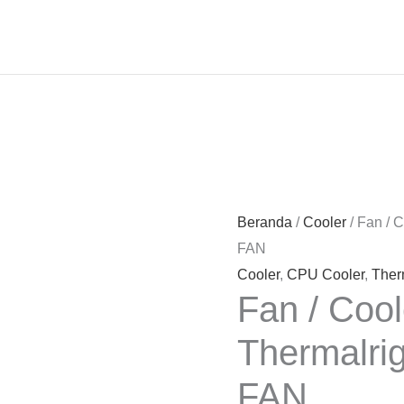
Beranda
/
Cooler
/ Fan / 
FAN
Cooler
,
CPU Cooler
,
Ther
Fan / Coo
Thermalri
FAN