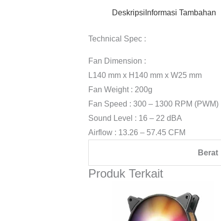
Deskripsi
Informasi Tambahan
Technical Spec :
Fan Dimension :
L140 mm x H140 mm x W25 mm
Fan Weight : 200g
Fan Speed : 300 – 1300 RPM (PWM)
Sound Level : 16 – 22 dBA
Airflow : 13.26 – 57.45 CFM
Berat
Produk Terkait
Rentang
harga:
Rp240.00
hingga
Rp260.00