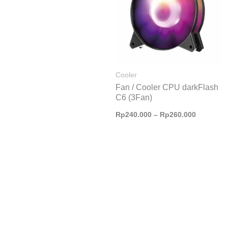
Cooler
Fan / Cooler CPU darkFlash
C6 (3Fan)
Rp
240.000
–
Rp
260.000