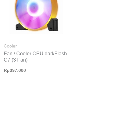
Cooler
Fan / Cooler CPU darkFlash
C7 (3 Fan)
Rp
397.000