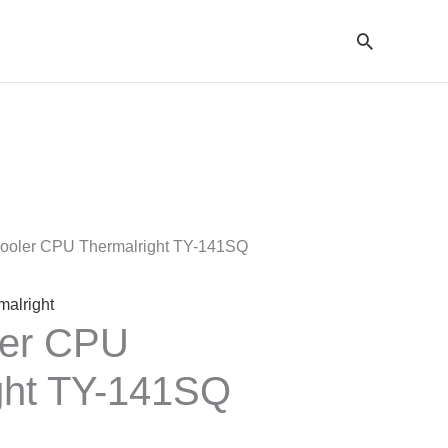
Cari
Cooler CPU Thermalright TY-141SQ
malright
ler CPU
ght TY-141SQ