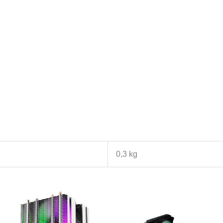
0,3 kg
Rentang
harga:
0
Rp599.0
hingga
0
Rp650.0