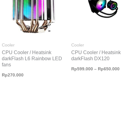
Cooler
Cooler
CPU Cooler / Heatsink
CPU Cooler / Heatsink
darkFlash L6 Rainbow LED
darkFlash DX120
fans
Rp
599.000
–
Rp
650.000
Rp
270.000