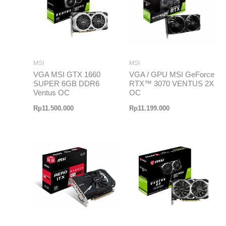
MSI
MSI
VGA MSI GTX 1660
VGA / GPU MSI GeForce
SUPER 6GB DDR6
RTX™ 3070 VENTUS 2X
Ventus OC
OC
Rp
11.500.000
Rp
11.199.000