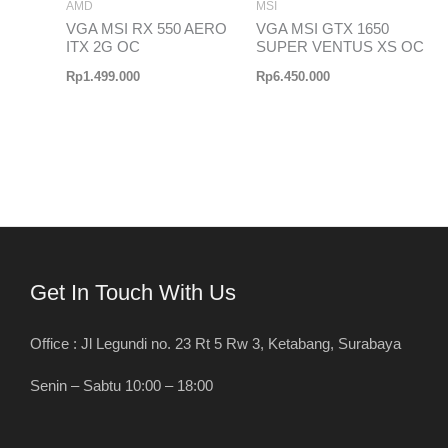
AMD
MSI
VGA MSI RX 550 AERO
VGA MSI GTX 1650
ITX 2G OC
SUPER VENTUS XS OC
Rp
1.499.000
Rp
6.450.000
Get In Touch With Us
Office : Jl Legundi no. 23 Rt 5 Rw 3, Ketabang, Surabaya
Senin – Sabtu 10:00 – 18:00