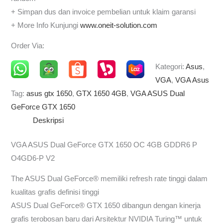
+ Simpan dus dan invoice pembelian untuk klaim garansi
+ More Info Kunjungi
www.oneit-solution.com
Order Via:
Kategori:
Asus
,
VGA
,
VGA Asus
Tag:
asus gtx 1650
,
GTX 1650 4GB
,
VGA ASUS Dual
GeForce GTX 1650
Deskripsi
VGA ASUS Dual GeForce GTX 1650 OC 4GB GDDR6 P
O4GD6-P V2
The ASUS Dual GeForce® memiliki refresh rate tinggi dalam
kualitas grafis definisi tinggi
ASUS Dual GeForce® GTX 1650 dibangun dengan kinerja
grafis terobosan baru dari Arsitektur NVIDIA Turing™ untuk