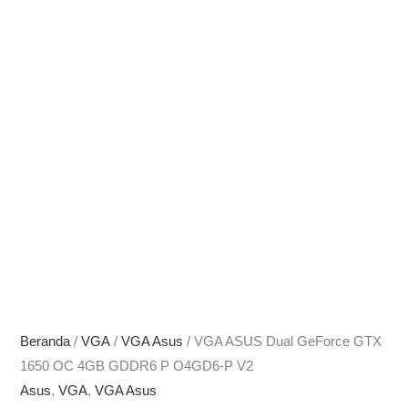
Beranda
/
VGA
/
VGA Asus
/ VGA ASUS Dual GeForce GTX
1650 OC 4GB GDDR6 P O4GD6-P V2
Asus
,
VGA
,
VGA Asus