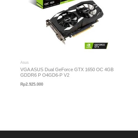
Asus
VGA ASUS Dual GeForce GTX 1650 OC 4GB
GDDR6 P O4GD6-P V2
Rp
2.925.000