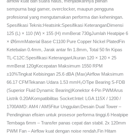
airflow kuat dan suara halus, menjadikannya pilihan
sempurna bagi gamer, overclocker, maupun pengguna
profesional yang mengutamakan performa dan keheningan.️
Spesifikasi Teknis:Heatsink:Spesifikasi KeteranganDimensi
125 (L) × 110 (W) × 155 (H) mmBerat 730gJumlah Heatpipe 6
× Ø6mmMaterial Base C1100 Pure Copper Nickel PlatedFin
Ketebalan 0.4mm, Jarak antar fin 1.8mm, Total 50 fin️ Kipas
TL-C12C:Spesifikasi KeteranganUkuran 120 × 120 × 25
mmBerat 120gKecepatan Maksimum 1550 RPM
±10%Tingkat Kebisingan 25.6 dBA (Max)Airflow Maksimum
66.17 CFMTekanan Udara 1.53 mmH₂OTipe Bearing S-FDB
(Superior Fluid Dynamic Bearing)Konektor 4-Pin PWMArus
Listrik 0.20AKompatibilitas Socket:Intel: LGA 115X / 1200 /
1700AMD: AM4 / AM5Fitur Unggulan:Desain Dual Tower –
Pendinginan efisien untuk prosesor performa tinggi.6 Heatpipe
Tembaga 6mm – Transfer panas cepat dan stabil.️ 2x 120mm
PWM Fan – Airflow kuat dengan noise rendah.Fin Hitam