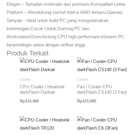
Elegan – Tampilan minimalis dan premium.Kompatibel Lintas
Platform – Mendukung socket Intel & AMD terbaru.Operasi
Senyap – Ideal untuk build PC yang mengutamakan
keheningan.Cocok Untuk:Gaming PC dan
WorkstationOverclocking CPU high-performanceSistem PC
berpendingin udara dengan airflow tinggi
Produk Terkait
Cooler
Cooler
CPU Cooler / Heatsink
Fan / Cooler CPU
darkFlash Darkair
darkFlash CS140 (3 Fan)
Rp
310.000
Rp
415.000
Rentang
harga:
Rp240.0
hingga