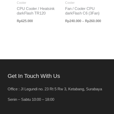
Cooler
Cooler
Rp260.0
CPU Cooler / Heatsink
Fan / Cooler CPU
darkFlash TR120
darkFlash C6 (3Fan)
Rp
625.000
Rp
240.000
–
Rp
260.000
Get In Touch With Us
Office : Jl Legundi no. 23 Rt 5 Rw 3, Ketabang, Surabaya
Senin – Sabtu 10:00 – 18:00