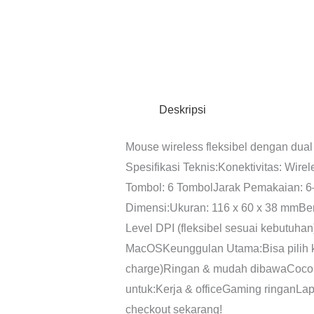
Deskripsi
Mouse wireless fleksibel dengan dual
️Spesifikasi Teknis:Konektivitas: Wi
Tombol: 6 TombolJarak Pemakaian: 6
Dimensi:Ukuran: 116 x 60 x 38 mmBer
Level DPI (fleksibel sesuai kebutuhan)
MacOSKeunggulan Utama:Bisa pilih ko
charge)Ringan & mudah dibawaCocok 
untuk:Kerja & officeGaming ringanLapt
checkout sekarang!