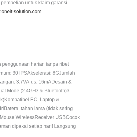
 pembelian untuk klaim garansi
oneit-solution.com
n penggunaan harian tanpa ribet
simum: 30 IPSAkselerasi: 8GJumlah
gangan: 3.7VArus: 16mADesain &
Dual Mode (2.4GHz & Bluetooth)3
klik)Kompatibel PC, Laptop &
Baterai tahan lama (tidak sering
06 Mouse WirelessReceiver USBCocok
yaman dipakai setiap hari! Langsung