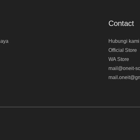
Contact
baya
Hubungi kami
Official Store
WA Store
mail@oneit-so
mail.oneit@g