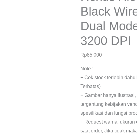
Black Wir
Dual Mode
3200 DPI
Rp
85.000
Note :
+ Cek stock terlebih dahu
Terbatas)
+ Gambar hanya ilustrasi,
tergantung kebijakan ven
spesifikasi dan fungsi pr
+ Request warna, ukuran 
saat order, Jika tidak mak