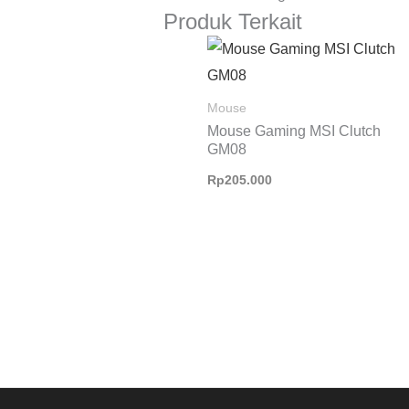
Produk Terkait
Mouse
Mouse Gaming MSI Clutch
GM08
Rp
205.000