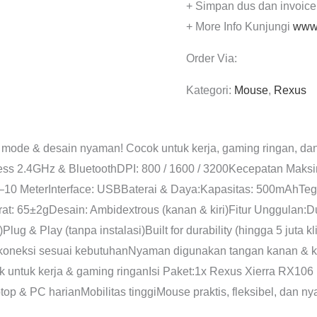
+ Simpan dus dan invoice
+ More Info Kunjungi
www.
Order Via:
Kategori:
Mouse
,
Rexus
 mode & desain nyaman! Cocok untuk kerja, gaming ringan, da
reless 2.4GHz & BluetoothDPI: 800 / 1600 / 3200Kecepatan Mak
–10 MeterInterface: USBBaterai & Daya:Kapasitas: 500mAhTe
at: 65±2gDesain: Ambidextrous (kanan & kiri)Fitur Unggulan:
Plug & Play (tanpa instalasi)Built for durability (hingga 5 juta 
neksi sesuai kebutuhanNyaman digunakan tangan kanan & kiri
untuk kerja & gaming ringanIsi Paket:1x Rexus Xierra RX1
op & PC harianMobilitas tinggiMouse praktis, fleksibel, dan n