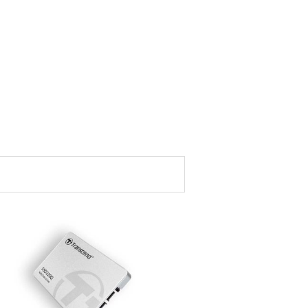
Rentang
harga:
Rp798.000
hingga
Rp2.781.000