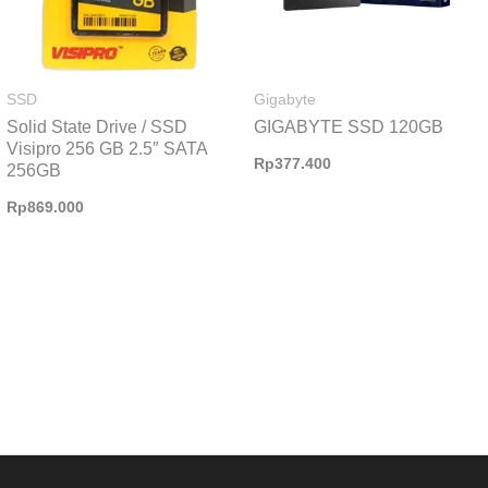
SSD
Gigabyte
Solid State Drive / SSD
GIGABYTE SSD 120GB
Visipro 256 GB 2.5″ SATA
Rp
377.400
256GB
Rp
869.000