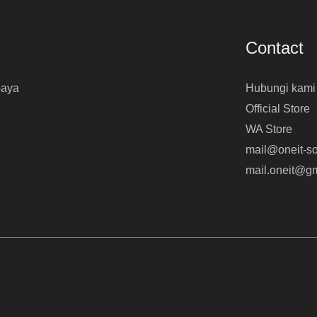
Contact
baya
Hubungi kami
Official Store
WA Store
mail@oneit-so
mail.oneit@g