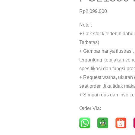
Rp
2.099.000
Note :
+ Cek stock terlebih dahu
Terbatas)
+ Gambar hanya ilustrasi,
tergantung kebijakan ven
spesifikasi dan fungsi pr
+ Request warna, ukuran 
saat order, Jika tidak mak
+ Simpan dus dan invoice
Order Via: