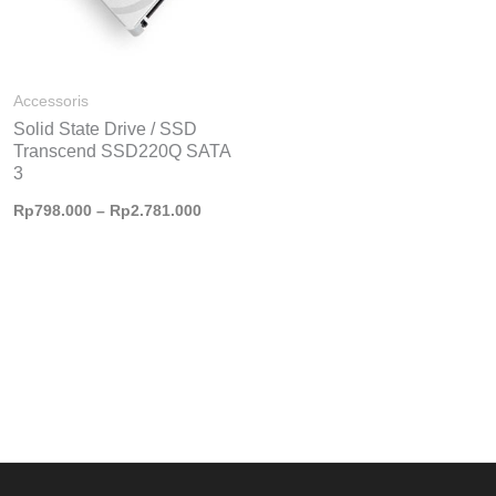
Accessoris
Solid State Drive / SSD
Transcend SSD220Q SATA
3
Rp
798.000
–
Rp
2.781.000