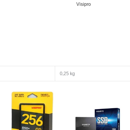
Visipro
0,25 kg
g
000
1.000