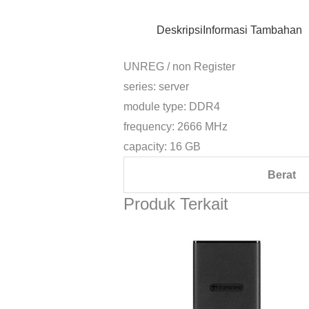
Deskripsi
Informasi Tambahan
UNREG / non Register
series: server
module type: DDR4
frequency: 2666 MHz
capacity: 16 GB
Berat
Produk Terkait
Rentan
harga:
Rp633.
hingga
Rp1.75