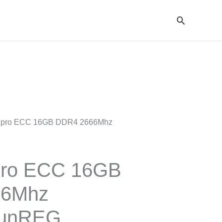
Cari
sipro ECC 16GB DDR4 2666Mhz
pro ECC 16GB
66Mhz
 unREG