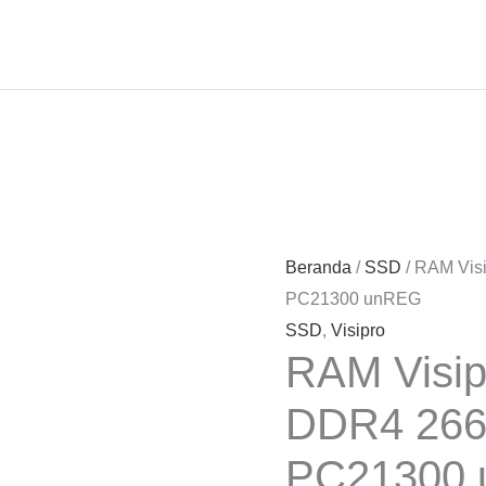
Beranda
/
SSD
/ RAM Vi
PC21300 unREG
SSD
,
Visipro
RAM Visi
DDR4 26
PC21300