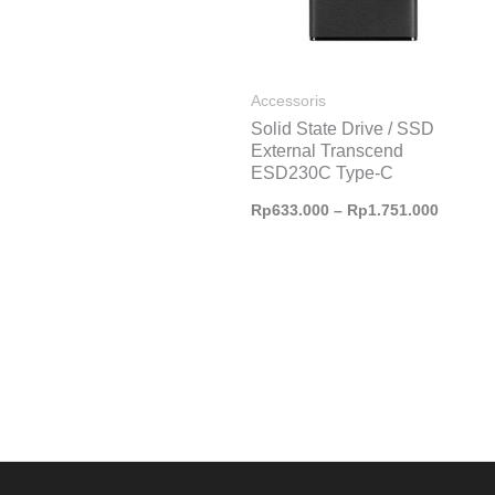
Accessoris
Solid State Drive / SSD
External Transcend
ESD230C Type-C
Rp
633.000
–
Rp
1.751.000