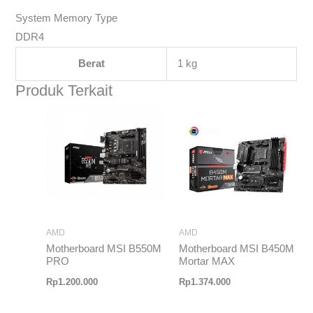
System Memory Type
DDR4
Berat
1 kg
Produk Terkait
AMD
AMD
Motherboard MSI B550M
Motherboard MSI B450M
PRO
Mortar MAX
Rp
1.200.000
Rp
1.374.000