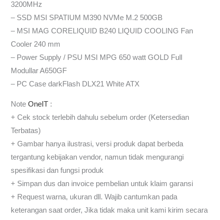
3200MHz
– SSD MSI SPATIUM M390 NVMe M.2 500GB
– MSI MAG CORELIQUID B240 LIQUID COOLING Fan
Cooler 240 mm
– Power Supply / PSU MSI MPG 650 watt GOLD Full
Modullar A650GF
– PC Case darkFlash DLX21 White ATX
Note
OneIT
:
+ Cek stock terlebih dahulu sebelum order (Ketersedian
Terbatas)
+ Gambar hanya ilustrasi, versi produk dapat berbeda
tergantung kebijakan vendor, namun tidak mengurangi
spesifikasi dan fungsi produk
+ Simpan dus dan invoice pembelian untuk klaim garansi
+ Request warna, ukuran dll. Wajib cantumkan pada
keterangan saat order, Jika tidak maka unit kami kirim secara