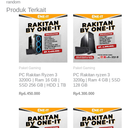
random
Produk Terkait
Paket Gaming
Paket Gaming
PC Rakitan Ryzen 3
PC Rakitan ryzen 3
3200G | Ram 16 GB |
3200g | Ram 4 GB | SSD
SSD 256 GB | HDD 1 TB
128 GB
Rp
6.450.000
Rp
4.300.000