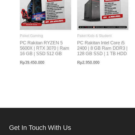
Paket Gaming
Paket Kids & Student
PC Rakitan RYZEN 5
PC Rakitan Intel Core i5
5600X | RTX 3070 | Ram
2400 | 8 GB Ram DDR3 |
16 GB | SSD 512 GB
128 GB SSD | 1 TB HDD
Rp
39.450.000
Rp
2.950.000
Get In Touch With Us