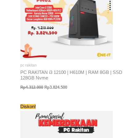
pc rakitan
PC RAKITAN i3 12100 | H610M | RAM 8GB | SSD
128GB Nvme
Rp
4.312.000
Rp
3.824.500
Harga
Harga
Diskon!
aslinya
saat
adalah:
ini
Rp5.264.000.
adalah:
Rp4.672.000.