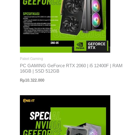
Paket Gaming
PC GAMING GeForce RTX 2060 | i5 12400F | RAM
16GB | SSD 512GB
Rp
10.322.000