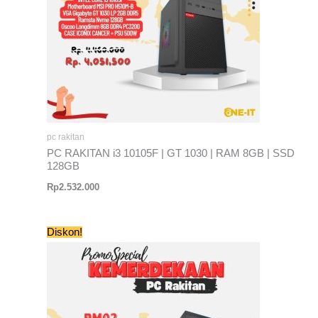
pc rakitan
PC RAKITAN i3 10105F | GT 1030 | RAM 8GB | SSD
128GB
Rp
2.532.000
Harga
Harga
Diskon!
aslinya
saat
adalah:
ini
Rp4.312.000.
adalah:
Rp3.824.500.