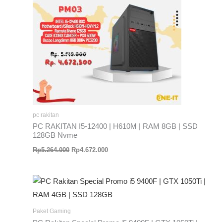
pc rakitan
PC RAKITAN I5-12400 | H610M | RAM 8GB | SSD
128GB Nvme
Rp
5.264.000
Rp
4.672.000
Paket Gaming