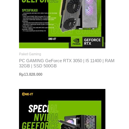
Paket Gaming
PC GAMING GeForce RTX 3050 | I5 11400 | RAM
32GB | SSD 500GB
Rp
13.828.000