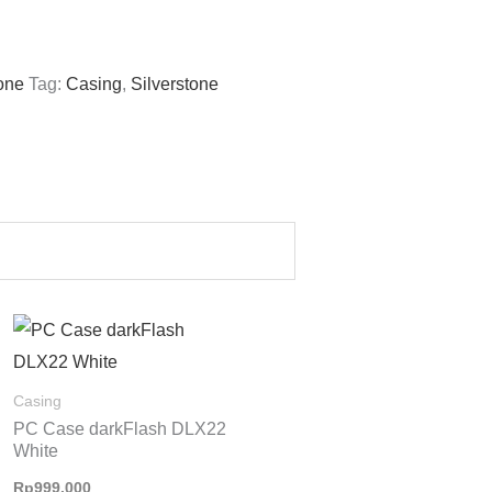
tone
Tag:
Casing
,
Silverstone
Casing
PC Case darkFlash DLX22
White
Rp
999.000