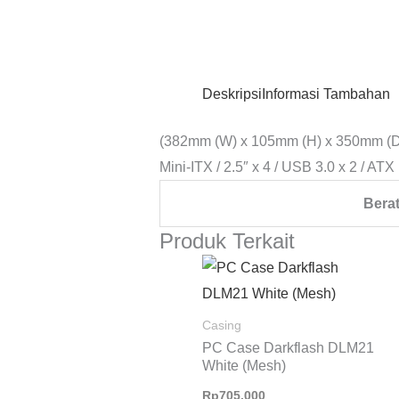
Deskripsi
Informasi Tambahan
(382mm (W) x 105mm (H) x 350mm (D
Mini-ITX / 2.5″ x 4 / USB 3.0 x 2 / AT
Bera
Produk Terkait
Casing
PC Case Darkflash DLM21
White (Mesh)
Rp
705.000