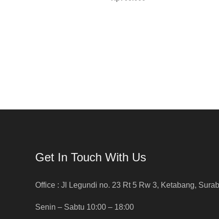
Get In Touch With Us
Office : Jl Legundi no. 23 Rt 5 Rw 3, Ketabang, Sura
Senin – Sabtu 10:00 – 18:00