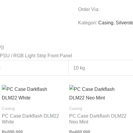
Order Via:
Kategori:
Casing
,
Silvers
))
X PSU / RGB Light Strip Front Panel
t
10 kg
Casing
Casing
PC Case Darkflash DLM22
PC Case Darkflash DLM22
White
Neo Mint
Rp
590.000
Rp
660.000