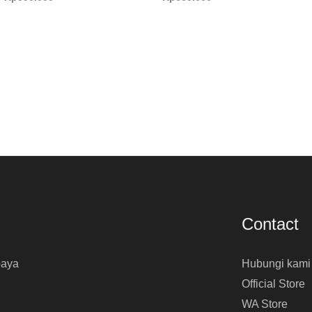
Contact
baya
Hubungi kami
Official Store
WA Store