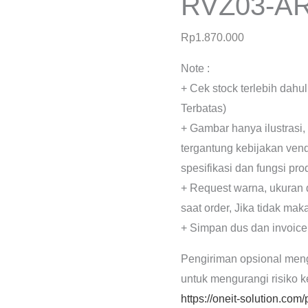
RVZ03-A
Rp
1.870.000
Note :
+ Cek stock terlebih dahu
Terbatas)
+ Gambar hanya ilustrasi,
tergantung kebijakan ven
spesifikasi dan fungsi pr
+ Request warna, ukuran 
saat order, Jika tidak mak
+ Simpan dus dan invoice
Pengiriman opsional men
untuk mengurangi risiko 
https://oneit-solution.com