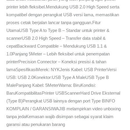
printer lebih fleksibel.Mendukung USB 2.0 High Speed serta
kompatibel dengan perangkat USB versi lama, memastikan
proses cetak berjalan lancar tanpa gangguan.Fitur
UtamaUSB Type A to Type B – Standar untuk printer &
scannerUSB 2.0 High Speed – Transfer data stabil &
cepatBackward Compatible – Mendukung USB 1.1 &
1.0Panjang 5Meter – Lebih fleksibel untuk penempatan
printerPrecision Connector – Koneksi presisi & tahan
lamaSpesifikasiMerek: NYKJenis Kabel: USB PrinterVersi
USB: USB 2.0Konektor:USB Type A MaleUSB Type B
MalePanjang Kabel: 5MeterWarna: BiruKondisi:
BaruKompatibilitasPrinter USBScannerHard Drive Eksternal
(Type B)Perangkat USB lainnya dengan port Type BINFO
KOMPLAIN / GARANSIWAJIB melampirkan video unboxing
tanpa jedaKemasan wajib disimpan sebagai syarat klaim
garansi atau penukaran barang