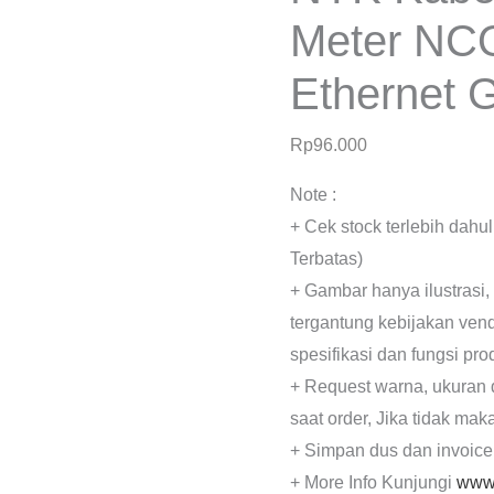
Meter NC
Ethernet 
Rp
96.000
Note :
+ Cek stock terlebih dahu
Terbatas)
+ Gambar hanya ilustrasi,
tergantung kebijakan ven
spesifikasi dan fungsi pr
+ Request warna, ukuran 
saat order, Jika tidak mak
+ Simpan dus dan invoice
+ More Info Kunjungi
www.