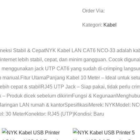
Order Via:
Kategori:
Kabel
eksi Stabil & CepatNYK Kabel LAN CAT6 NCO-33 adalah kabel 
nternet lebih stabil, cepat, dan minim gangguan. Cocok diguna
i menggunakan jack UTP CAT6 yang sudah di-crimping langsung
mp manual.Fitur UtamaPanjang Kabel 10 Meter – Ideal untuk setu
ebih cepat & stabilRJ45 UTP Jack – Siap pakai, tidak perlu cr
isik – Produk dicek sebelum dikirimFungsi & KegunaanMenghu
bJaringan LAN rumah & kantorSpesifikasiMerek: NYKModel: NC
l: 30 MeterKonektor: RJ45 (UTP)Kondisi: Baru