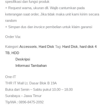
spesifikasi dan fungsi produk
+ Request warna, ukuran dll. Wajib cantumkan pada
keterangan saat order, Jika tidak maka unit kami kirim secara
random
+ Simpan dus dan invoice pembelian untuk klaim garansi
Order Via:
Kategori:
Accessoris
,
Hard Disk
Tag:
Hard Disk
,
hard disk 4
TB
,
HDD
Deskripsi
Informasi Tambahan
One-IT
THR IT Mall Lt. Dasar Blok B 19A
Buka dari Senin – Sabtu pukul 10.00 – 18.00
Surabaya – Jawa Timur
Tlp/WA : 0896-8475-2092