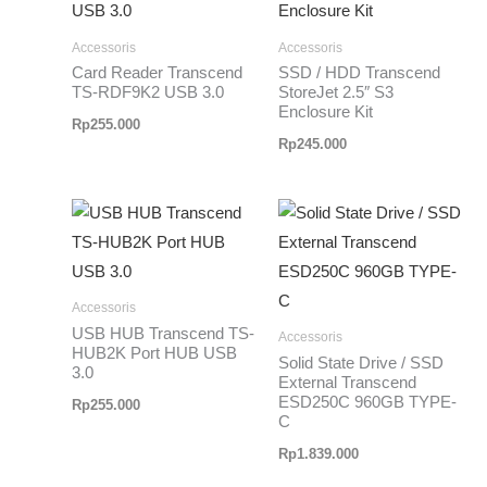
Accessoris
Accessoris
Card Reader Transcend
SSD / HDD Transcend
TS-RDF9K2 USB 3.0
StoreJet 2.5″ S3
Enclosure Kit
Rp
255.000
Rp
245.000
Accessoris
USB HUB Transcend TS-
Accessoris
HUB2K Port HUB USB
Solid State Drive / SSD
3.0
External Transcend
ESD250C 960GB TYPE-
Rp
255.000
C
Rp
1.839.000