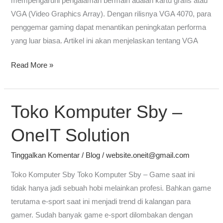
mempengaruhi pengalaman bermain adalah kartu grafis atau
VGA (Video Graphics Array). Dengan rilisnya VGA 4070, para
penggemar gaming dapat menantikan peningkatan performa
yang luar biasa. Artikel ini akan menjelaskan tentang VGA
Read More »
Toko Komputer Sby –
Toko
Komputer
OneIT Solution
Sby
–
Tinggalkan Komentar
/
Blog
/
website.oneit@gmail.com
OneIT
Solution
Toko Komputer Sby Toko Komputer Sby – Game saat ini
tidak hanya jadi sebuah hobi melainkan profesi. Bahkan game
terutama e-sport saat ini menjadi trend di kalangan para
gamer. Sudah banyak game e-sport dilombakan dengan