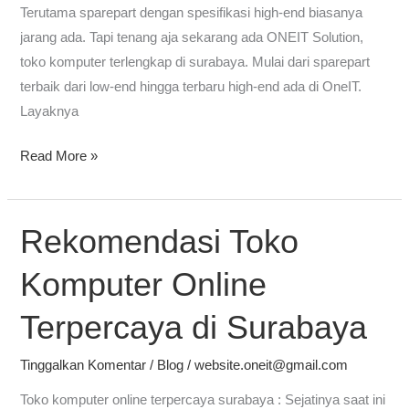
Terutama sparepart dengan spesifikasi high-end biasanya
jarang ada. Tapi tenang aja sekarang ada ONEIT Solution,
toko komputer terlengkap di surabaya. Mulai dari sparepart
terbaik dari low-end hingga terbaru high-end ada di OneIT.
Layaknya
Read More »
Rekomendasi Toko
Rekomendasi
Toko
Komputer Online
Komputer
Online
Terpercaya di Surabaya
Terpercaya
di
Tinggalkan Komentar
/
Blog
/
website.oneit@gmail.com
Surabaya
Toko komputer online terpercaya surabaya : Sejatinya saat ini