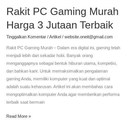
Rakit PC Gaming Murah
Rakit
PC
Harga 3 Jutaan Terbaik
Gaming
Murah
Tinggalkan Komentar
/
Artikel
/
website.oneit@gmail.com
Harga
3
Rakit PC Gaming Murah – Dalam era digital ini, gaming telah
Jutaan
menjadi lebih dari sekadar hobi. Banyak orang
Terbaik
menganggapnya sebagai bentuk hiburan utama, kompetisi,
dan bahkan karir. Untuk memaksimalkan pengalaman
gaming Anda, memiliki komputer yang kuat dan optimal
adalah suatu keharusan. Artikel ini akan membahas cara
mengoptimalkan komputer Anda agar memberikan performa
terbaik saat bermain
Read More »