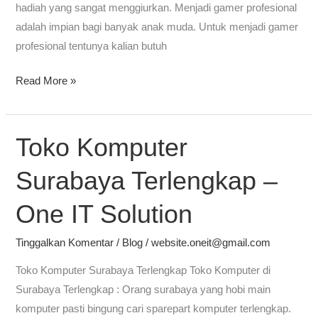
hadiah yang sangat menggiurkan. Menjadi gamer profesional
adalah impian bagi banyak anak muda. Untuk menjadi gamer
profesional tentunya kalian butuh
Read More »
Toko Komputer
Toko
Komputer
Surabaya Terlengkap –
Surabaya
Terlengkap
One IT Solution
–
One
Tinggalkan Komentar
/
Blog
/
website.oneit@gmail.com
IT
Toko Komputer Surabaya Terlengkap Toko Komputer di
Solution
Surabaya Terlengkap : Orang surabaya yang hobi main
komputer pasti bingung cari sparepart komputer terlengkap.