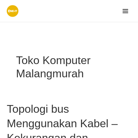
Lewati
ke
konten
Toko Komputer
Malangmurah
Topologi bus
Topologi
bus
Menggunakan Kabel –
Menggunakan
Kabel
Kekurangan dan