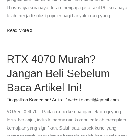
khususnya surabaya, Inilah mengapa jasa rakit PC surabaya
telah menjadi solusi populer bagi banyak orang yang
Read More »
RTX 4070 Murah?
RTX
4070
Jangan Beli Sebelum
Murah?
Jangan
Baca Artikel Ini!
Beli
Sebelum
Tinggalkan Komentar
/
Artikel
/
website.oneit@gmail.com
Baca
VGA RTX 4070 – Pada era perkembangan teknologi yang
Artikel
terus berlanjut, industri permainan komputer telah mengalami
Ini!
kemajuan yang signifikan. Salah satu aspek kunci yang