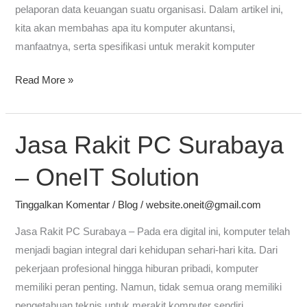
pelaporan data keuangan suatu organisasi. Dalam artikel ini,
kita akan membahas apa itu komputer akuntansi,
manfaatnya, serta spesifikasi untuk merakit komputer
Read More »
Jasa Rakit PC Surabaya
Jasa
Rakit
– OneIT Solution
PC
Surabaya
Tinggalkan Komentar
/
Blog
/
website.oneit@gmail.com
–
OneIT
Jasa Rakit PC Surabaya – Pada era digital ini, komputer telah
Solution
menjadi bagian integral dari kehidupan sehari-hari kita. Dari
pekerjaan profesional hingga hiburan pribadi, komputer
memiliki peran penting. Namun, tidak semua orang memiliki
pengetahuan teknis untuk merakit komputer sendiri.