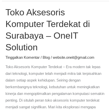
Toko Aksesoris
Toko
Aksesoris
Komputer Terdekat di
Komputer
Terdekat
Surabaya – OneIT
di
Surabaya
Solution
–
OneIT
Tinggalkan Komentar
/
Blog
/
website.oneit@gmail.com
Solution
Toko Aksesoris Komputer Terdekat – Era modern tak lepas
dari teknologi, komputer telah menjadi mitra tak terpisahkan
dalam setiap aspek kehidupan. Seiring dengan
berkembangnya teknologi, kebutuhan untuk meningkatkan
kinerja dan mengoptimalkan pengalaman komputasi semakin
penting. Di situlah peran toko aksesoris komputer terdekat
menjadi sangat signifikan. Mari kita eksplorasi mengapa