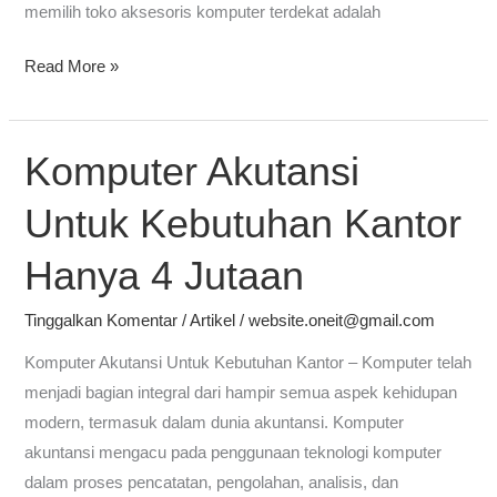
memilih toko aksesoris komputer terdekat adalah
Read More »
Komputer Akutansi
Komputer
Akutansi
Untuk Kebutuhan Kantor
Untuk
Kebutuhan
Hanya 4 Jutaan
Kantor
Hanya
Tinggalkan Komentar
/
Artikel
/
website.oneit@gmail.com
4
Komputer Akutansi Untuk Kebutuhan Kantor – Komputer telah
Jutaan
menjadi bagian integral dari hampir semua aspek kehidupan
modern, termasuk dalam dunia akuntansi. Komputer
akuntansi mengacu pada penggunaan teknologi komputer
dalam proses pencatatan, pengolahan, analisis, dan