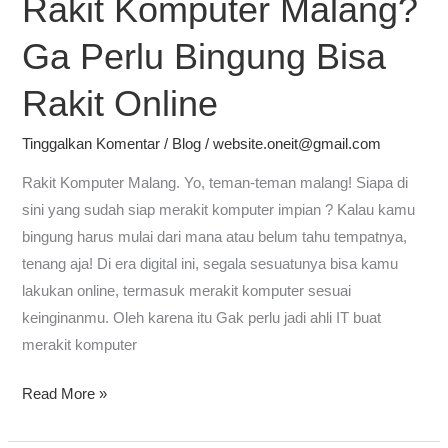
Rakit Komputer Malang?
Komputer
Ga Perlu Bingung Bisa
Malang?
Ga
Rakit Online
Perlu
Bingung
Tinggalkan Komentar
/
Blog
/
website.oneit@gmail.com
Bisa
Rakit Komputer Malang. Yo, teman-teman malang! Siapa di
Rakit
sini yang sudah siap merakit komputer impian ? Kalau kamu
Online
bingung harus mulai dari mana atau belum tahu tempatnya,
tenang aja! Di era digital ini, segala sesuatunya bisa kamu
lakukan online, termasuk merakit komputer sesuai
keinginanmu. Oleh karena itu Gak perlu jadi ahli IT buat
merakit komputer
Read More »