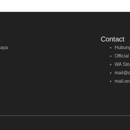
Contact
baya
Hubung
Official
WA Sto
mail@o
mail.o