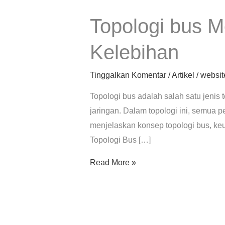
Topologi bus 
Topologi
bus
Kelebihan
Menggunakan
Kabel
Tinggalkan Komentar
/
Artikel
/
websit
–
Kekurangan
Topologi bus adalah salah satu jeni
dan
jaringan. Dalam topologi ini, semua pe
Kelebihan
menjelaskan konsep topologi bus, keu
Topologi Bus […]
Read More »