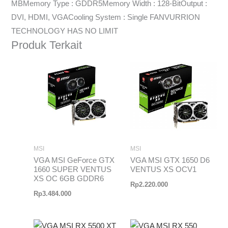
MBMemory Type : GDDR5Memory Width : 128-BitOutput :
DVI, HDMI, VGACooling System : Single FANVURRION
TECHNOLOGY HAS NO LIMIT
Produk Terkait
MSI
MSI
VGA MSI GeForce GTX
VGA MSI GTX 1650 D6
1660 SUPER VENTUS
VENTUS XS OCV1
XS OC 6GB GDDR6
Rp
2.220.000
Rp
3.484.000