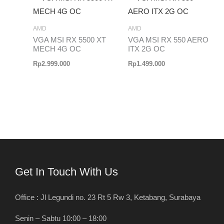
AMD
AMD
VGA MSI RX 5500 XT
VGA MSI RX 550 AERO
MECH 4G OC
ITX 2G OC
Rp
2.999.000
Rp
1.499.000
Get In Touch With Us
Office : Jl Legundi no. 23 Rt 5 Rw 3, Ketabang, Surabaya
Senin – Sabtu 10:00 – 18:00