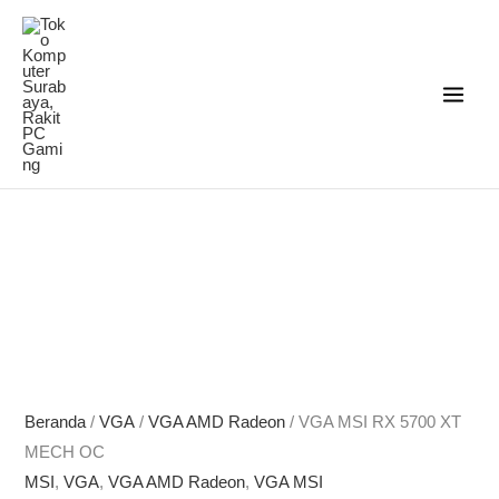
Lewati
ke
konten
Beranda
/
VGA
/
VGA AMD Radeon
/ VGA MSI RX 5700 XT
MECH OC
MSI
,
VGA
,
VGA AMD Radeon
,
VGA MSI