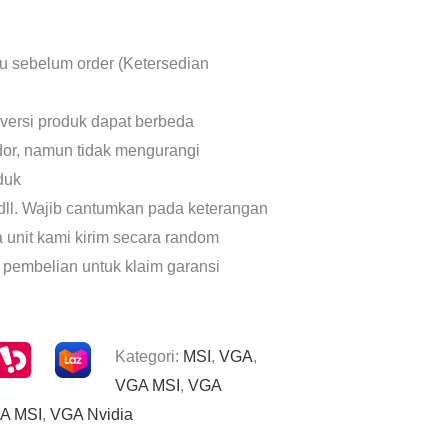
lu sebelum order (Ketersedian
 versi produk dapat berbeda
dor, namun tidak mengurangi
oduk
dll. Wajib cantumkan pada keterangan
a unit kami kirim secara random
 pembelian untuk klaim garansi
Kategori:
MSI
,
VGA
,
VGA MSI
,
VGA
A MSI
,
VGA Nvidia