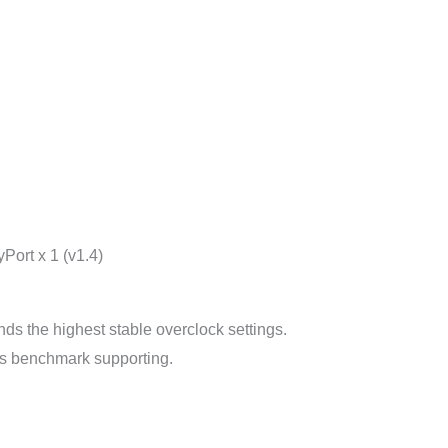
Port x 1 (v1.4)
ds the highest stable overclock settings.
ns benchmark supporting.