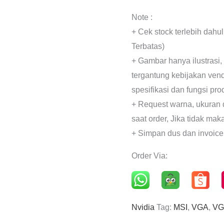
Note :
+ Cek stock terlebih dahu
Terbatas)
+ Gambar hanya ilustrasi,
tergantung kebijakan ven
spesifikasi dan fungsi pr
+ Request warna, ukuran 
saat order, Jika tidak mak
+ Simpan dus dan invoice
Order Via:
Nvidia
Tag:
MSI
,
VGA
,
VG