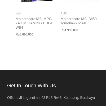
Intel
AMD
Motherboard MSI MPG
Motherboard MSI B450
Z490M GAMING EDGE
Tomahawk MAX
WIFI
Rp
1.999.000
Rp
3.690.000
Get In Touch With Us
Office : Jl Legundi no. 23 Rt 5 Rw 3, Ketabang, Surabaya