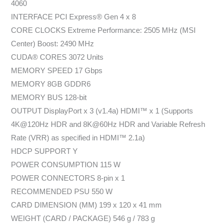
4060
INTERFACE PCI Express® Gen 4 x 8
CORE CLOCKS Extreme Performance: 2505 MHz (MSI
Center) Boost: 2490 MHz
CUDA® CORES 3072 Units
MEMORY SPEED 17 Gbps
MEMORY 8GB GDDR6
MEMORY BUS 128-bit
OUTPUT DisplayPort x 3 (v1.4a) HDMI™ x 1 (Supports
4K@120Hz HDR and 8K@60Hz HDR and Variable Refresh
Rate (VRR) as specified in HDMI™ 2.1a)
HDCP SUPPORT Y
POWER CONSUMPTION 115 W
POWER CONNECTORS 8-pin x 1
RECOMMENDED PSU 550 W
CARD DIMENSION (MM) 199 x 120 x 41 mm
WEIGHT (CARD / PACKAGE) 546 g / 783 g