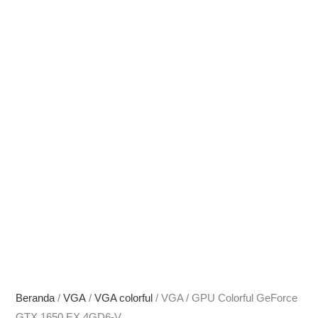
Beranda
/
VGA
/
VGA colorful
/ VGA / GPU Colorful GeForce
GTX 1650 EX 4GD6-V