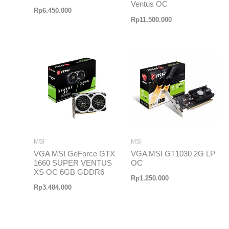
Ventus OC
Rp
6.450.000
Rp
11.500.000
MSI
MSI
VGA MSI GeForce GTX
VGA MSI GT1030 2G LP
1660 SUPER VENTUS
OC
XS OC 6GB GDDR6
Rp
1.250.000
Rp
3.484.000