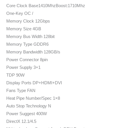
Core Clock Base1410MhzBoost:1710Mhz
One-Key OC /
Memory Clock 12Gbps
Memory Size 4GB
Memory Bus Width 128bit
Memory Type GDDR6
Memory Bandwidth 128GB/s
Power Connector 8pin
Power Supply 3+1
TDP 90W
Display Ports DP+HDMI+DVI
Fans Type FAN
Heat Pipe Number/Spec 1×8
Auto Stop Technology N
Power Suggest 400W
DirectX 12.1/4.5