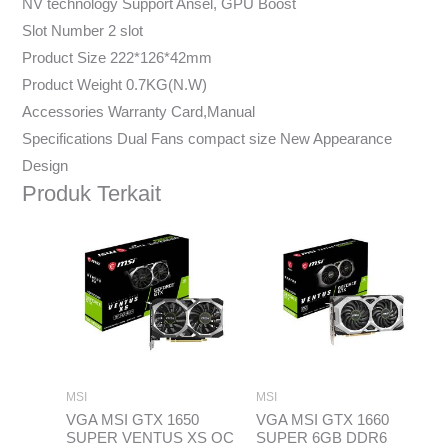
NV technology Support Ansel, GPU Boost
Slot Number 2 slot
Product Size 222*126*42mm
Product Weight 0.7KG(N.W)
Accessories Warranty Card,Manual
Specifications Dual Fans compact size New Appearance
Design
Produk Terkait
MSI
MSI
VGA MSI GTX 1650
VGA MSI GTX 1660
SUPER VENTUS XS OC
SUPER 6GB DDR6