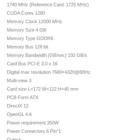
1740 MHz (Reference Card: 1725 MHz)
CUDA Cores 1280
Memory Clock 12000 MHz
Memory Size 4 GB
Memory Type GDDR6
Memory Bus 128 bit
Memory Bandwidth (GB/sec) 192 GB/s
Card Bus PCI-E 3.0 x 16
Digital max resolution 7680×4320@60Hz
Multi-view 3
Card size L=172 W=122 H=40 mm
PCB Form ATX
DirectX 12
OpenGL 4.6
Power requirement 350W
Power Connectors 6 Pin*1
Output