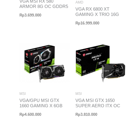
VGA MSI RX 580
AMD
ARMOR 8G OC GDDR5
VGA RX 6800 XT
GAMING X TRIO 16G
Rp
3.699.000
Rp
16.999.000
MSI
MSI
VGA/GPU MSI GTX
VGA MSI GTX 1650
1660 GAMING X 6GB
SUPER AERO ITX OC
Rp
4.600.000
Rp
3.810.000