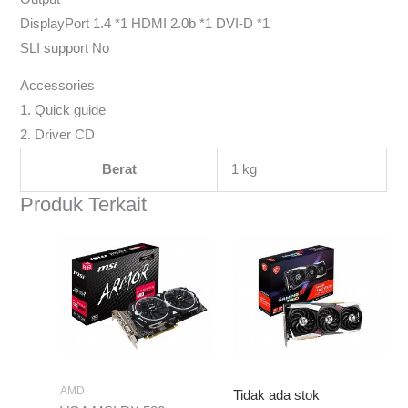
DisplayPort 1.4 *1 HDMI 2.0b *1 DVI-D *1
SLI support No
Accessories
1. Quick guide
2. Driver CD
Berat
1 kg
Produk Terkait
AMD
Tidak ada stok