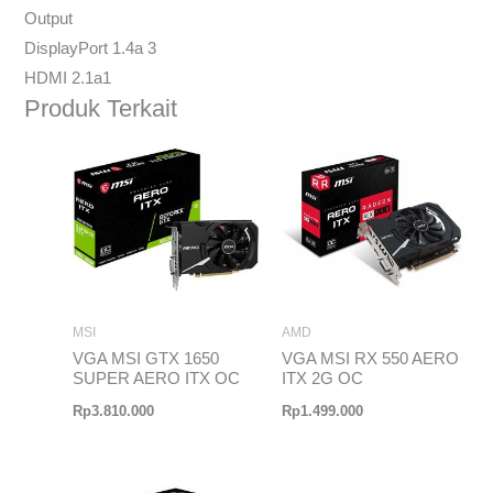
Output
DisplayPort 1.4a 3
HDMI 2.1a1
Produk Terkait
MSI
AMD
VGA MSI GTX 1650
VGA MSI RX 550 AERO
SUPER AERO ITX OC
ITX 2G OC
Rp
3.810.000
Rp
1.499.000