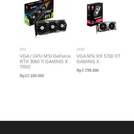
MSI
AMD
VGA / GPU MSI GeForce
VGA MSI RX 5700 XT
RTX 3060 Ti GAMING X
GAMING X
TRIO
Rp
7.799.000
Rp
17.100.000