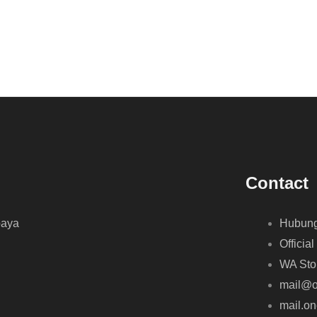
Contact
baya
Hubung
Official
WA Sto
mail@o
mail.o