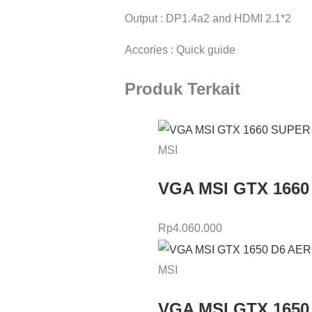
Output : DP1.4a2 and HDMI 2.1*2
Accories : Quick guide
Produk Terkait
MSI
VGA MSI GTX 166
Rp
4.060.000
MSI
VGA MSI GTX 1650