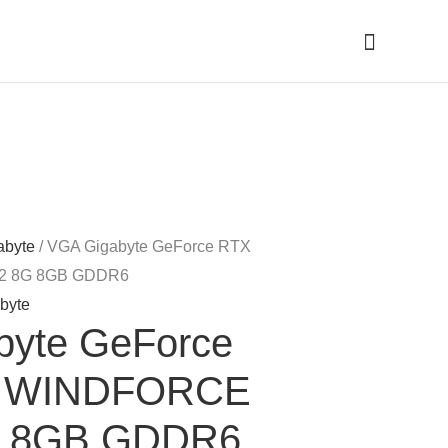
Cari
abyte
/ VGA Gigabyte GeForce RTX
2 8G 8GB GDDR6
byte
byte GeForce
0 WINDFORCE
G 8GB GDDR6