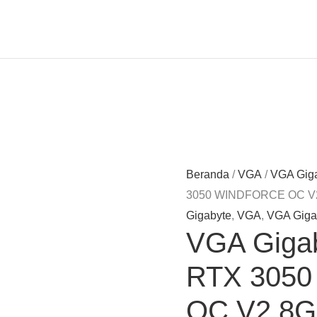
Beranda
/
VGA
/
VGA Gig
3050 WINDFORCE OC V
Gigabyte
,
VGA
,
VGA Giga
VGA Giga
RTX 305
OC V2 8