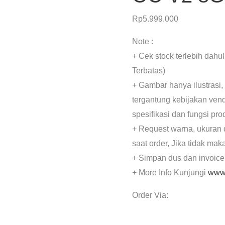
Rp
5.999.000
Note :
+ Cek stock terlebih dahu
Terbatas)
+ Gambar hanya ilustrasi,
tergantung kebijakan ven
spesifikasi dan fungsi pr
+ Request warna, ukuran 
saat order, Jika tidak mak
+ Simpan dus dan invoice
+ More Info Kunjungi
www.
Order Via: