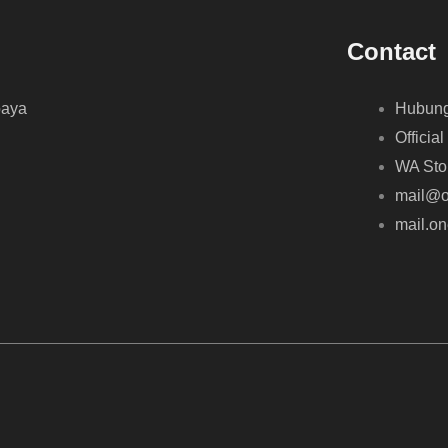
Contact
baya
Hubung
Official
WA Sto
mail@o
mail.o