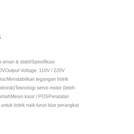
S
ap aman & stabilSpesifikasi
40VOutput Voltage: 110V / 220V
:Menstabilkan tegangan listrik
tronik)Teknologi servo motor (lebih
rumahMesin kasir / POSPeralatan
tuk listrik naik turun biar perangkat