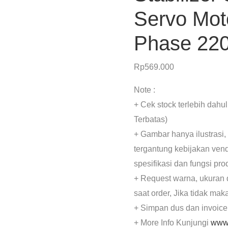
Servo Mot
Phase 22
Rp
569.000
Note :
+ Cek stock terlebih dahu
Terbatas)
+ Gambar hanya ilustrasi,
tergantung kebijakan ven
spesifikasi dan fungsi pr
+ Request warna, ukuran 
saat order, Jika tidak mak
+ Simpan dus dan invoice
+ More Info Kunjungi
www.