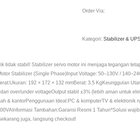
Order Via:
Kategori:
Stabilizer & UP
rik tidak stabil! Stabilizer servo motor ini menjaga tegangan tet
otor Stabilizer (Single Phase)Input Voltage: 50–130V / 140–2
rat:Ukuran: 192 × 172 × 132 mmBerat: 3.5 KgKeunggulan Utama
ari over/under voltageOutput stabil ±3% (lebih aman untuk elek
mah & kantorPenggunaan Ideal:PC & komputerTV & elektronik 
500VAInformasi Tambahan:Garansi Resmi 1 Tahun*Solusi wajib un
sekarang juga, langsung checkout!