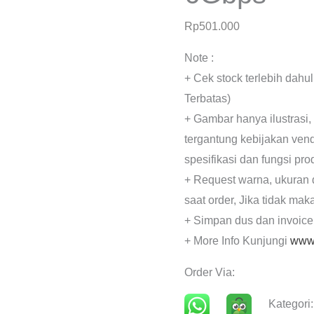
Rp
501.000
Note :
+ Cek stock terlebih dahu
Terbatas)
+ Gambar hanya ilustrasi,
tergantung kebijakan ven
spesifikasi dan fungsi pr
+ Request warna, ukuran 
saat order, Jika tidak mak
+ Simpan dus dan invoice
+ More Info Kunjungi
www.
Order Via:
Kategori