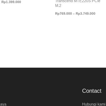
Transcend MTE220S PCIe
Rp
1.399.000
M.2
Rp
769.000
–
Rp
3.749.000
Contact
baya
Hubungi kami