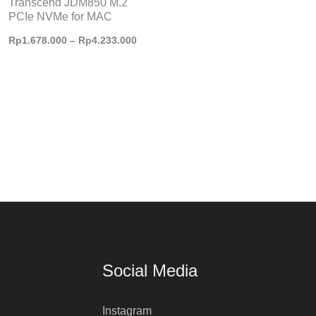
Transcend JDM850 M.2
PCIe NVMe for MAC
Rp
1.678.000
–
Rp
4.233.000
Social Media
Instagram