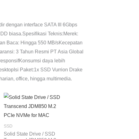
r dengan interface SATA III 6Gbps
HDD biasa.Spesifikasi Teknis:Merek:
patan Baca: Hingga 550 MB/sKecepatan
ransi: 3 Tahun Resmi PT Asia Global
responsifKonsumsi daya lebih
ktopIsi Paket:1x SSD Vurrion Drake
rian, office, hingga multimedia.
ng
Rentang
harga:
.000
Rp1.678.000
a
hingga
9.000
Rp4.233.000
SSD
Solid State Drive / SSD