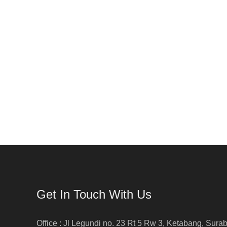
Get In Touch With Us
Office : Jl Legundi no. 23 Rt 5 Rw 3, Ketabang, Sura