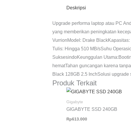
Deskripsi
Upgrade performa laptop atau PC And
yang memberikan peningkatan kecepata
VurrionModel: Drake BlackKapasitas:
Tulis: Hingga 510 MB/sSuhu Operasi
SuksesindoKeunggulan Utama:Booting
hematTahan guncangan karena tanpa
Black 128GB 2.5 InchSolusi upgrade s
Produk Terkait
Gigabyte
GIGABYTE SSD 240GB
Rp
613.000