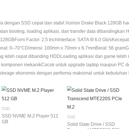
a dengan SSD cepat dan stabil.Vurrion Drake Black 128GB hadi
n booting, loading aplikasi, dan transfer data dibandingkan 
 128GBForm Factor: 2.5 InchInterface: SATA III 6.0 Gb/sKece
onal: 0–70°CDimensi: 100mm x 70mm x 6.7mmBerat: 56 gramGa
 lebih cepat dibanding HDDLoading aplikasi dan game lebih 
 komponen mekanikCocok untuk upgrade laptop maupun PC des
torage ekonomis dengan performa maksimal untuk kebutuhan ha
Renta
harga:
Rp769
hingg
SSD
Rp3.74
SSD NVME M.2 Player 512
SSD
GB
Solid State Drive / SSD