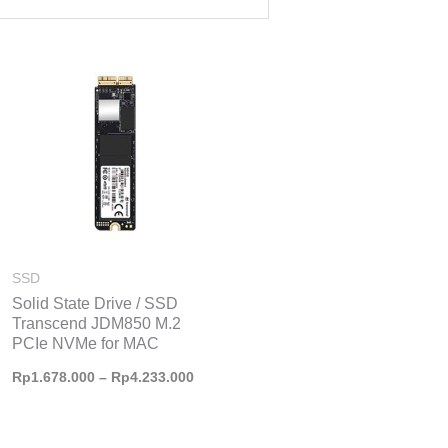
Rentang
harga:
Rp1.678.000
hingga
Rp4.233.000
SSD
Solid State Drive / SSD
Transcend JDM850 M.2
PCIe NVMe for MAC
Rp
1.678.000
–
Rp
4.233.000