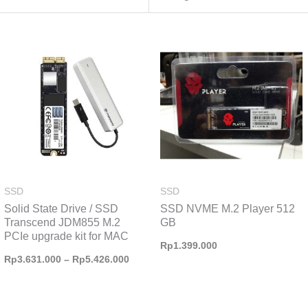
Rentang
harga:
Rp3.631.000
hingga
Rp5.426.000
SSD
SSD
Solid State Drive / SSD
SSD NVME M.2 Player 512
Transcend JDM855 M.2
GB
PCIe upgrade kit for MAC
Rp
1.399.000
Rp
3.631.000
–
Rp
5.426.000