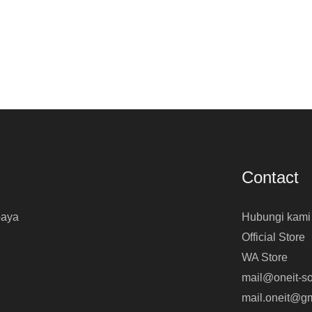
Contact
baya
Hubungi kami
Official Store
WA Store
mail@oneit-so
mail.oneit@g