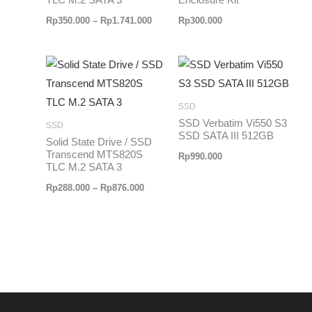
Rp
350.000
–
Rp
1.741.000
Rp
300.000
Rentang
harga:
Rp288.000
hingga
SSD
Rp876.000
SSD Verbatim Vi550 S3
SSD
SSD SATA III 512GB
Solid State Drive / SSD
Transcend MTS820S
Rp
990.000
TLC M.2 SATA 3
Rp
288.000
–
Rp
876.000