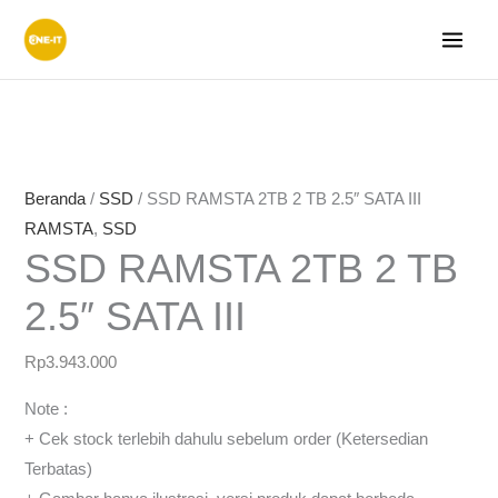
Lewati
ke
konten
Beranda
/
SSD
/ SSD RAMSTA 2TB 2 TB 2.5″ SATA III
RAMSTA
,
SSD
SSD RAMSTA 2TB 2 TB
2.5″ SATA III
Rp
3.943.000
Note :
+ Cek stock terlebih dahulu sebelum order (Ketersedian
Terbatas)