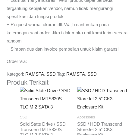
+ Gambar hanya ilustrasi, versi produk dapat berbeda
tergantung kebijakan vendor, namun tidak mengurangi
spesifikasi dan fungsi produk
+ Request warna, ukuran dll. Wajib cantumkan pada
keterangan saat order, Jika tidak maka unit kami kirim secara
random
+ Simpan dus dan invoice pembelian untuk klaim garansi
Order Via:
Kategori:
RAMSTA
,
SSD
Tag:
RAMSTA
,
SSD
Produk Terkait
Rentang
harga:
Rp350.000
hingga
Rp1.741.000
SSD
Accessoris
Solid State Drive / SSD
SSD / HDD Transcend
Transcend MTS830S
StoreJet 2.5″ CK3
TLC M.2 SATA 3
Enclosure Kit