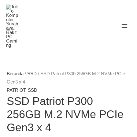
Lewati
ke
konten
Rentang
Rentang
harga:
harga:
Rp1.678.000
Rp1.678.000
Beranda
/
SSD
/ SSD Patriot P300 256GB M.2 NVMe PCIe
hingga
hingga
Gen3 x 4
Rp4.233.000
Rp4.233.000
PATRIOT
,
SSD
SSD Patriot P300
256GB M.2 NVMe PCIe
Gen3 x 4