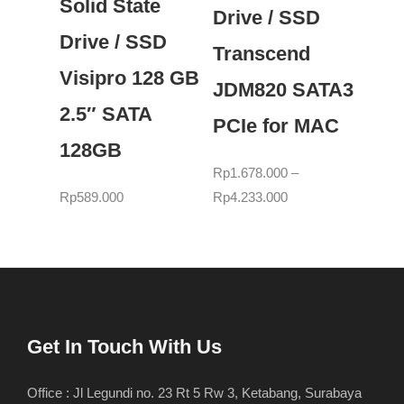
Solid State
Drive / SSD
Drive / SSD
Transcend
Visipro 128 GB
JDM820 SATA3
2.5″ SATA
PCIe for MAC
128GB
Rp
1.678.000
–
Rp
589.000
Rp
4.233.000
Get In Touch With Us
Office : Jl Legundi no. 23 Rt 5 Rw 3, Ketabang, Surabaya