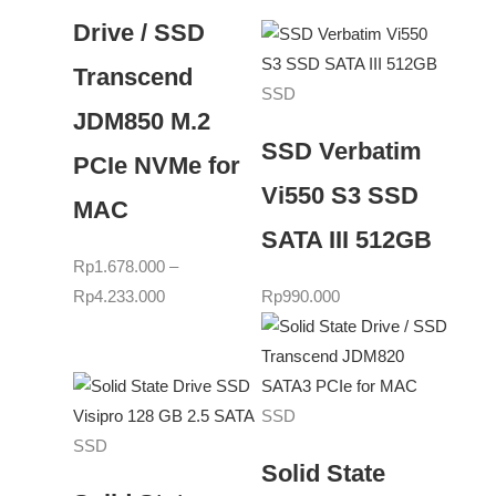
Drive / SSD
Transcend
SSD
JDM850 M.2
SSD Verbatim
PCIe NVMe for
Vi550 S3 SSD
MAC
SATA III 512GB
Rp
1.678.000
–
Rp
4.233.000
Rp
990.000
SSD
SSD
Solid State