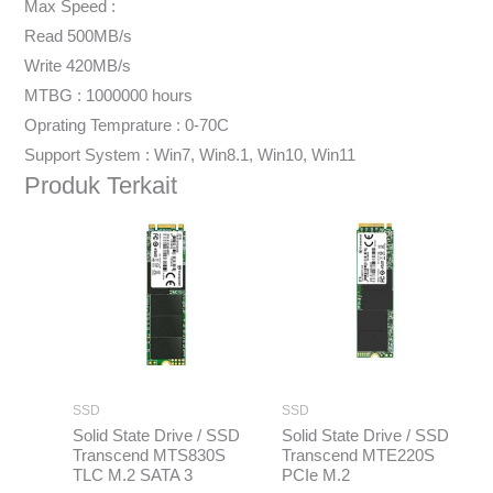
Max Speed :
Read 500MB/s
Write 420MB/s
MTBG : 1000000 hours
Oprating Temprature : 0-70C
Support System : Win7, Win8.1, Win10, Win11
Produk Terkait
Rentang
Renta
harga:
harga:
Rp350.000
Rp769
hingga
hingg
Rp1.741.000
Rp3.74
SSD
SSD
Solid State Drive / SSD
Solid State Drive / SSD
Transcend MTS830S
Transcend MTE220S
TLC M.2 SATA 3
PCIe M.2