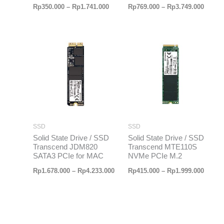
Rp
350.000
–
Rp
1.741.000
Rp
769.000
–
Rp
3.749.000
Rentang
Renta
harga:
harga:
Rp1.678.000
Rp415
hingga
hingg
Rp4.233.000
Rp1.99
SSD
SSD
Solid State Drive / SSD
Solid State Drive / SSD
Transcend JDM820
Transcend MTE110S
SATA3 PCIe for MAC
NVMe PCIe M.2
Rp
1.678.000
–
Rp
4.233.000
Rp
415.000
–
Rp
1.999.000