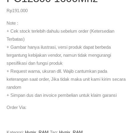
Rp
191.000
Note :
+ Cek stock terlebih dahulu sebelum order (Ketersedian
Terbatas)
+ Gambar hanya ilustrasi, versi produk dapat berbeda
tergantung kebijakan vendor, namun tidak mengurangi
spesifikasi dan fungsi produk
+ Request warna, ukuran dll. Wajib cantumkan pada
keterangan saat order, Jika tidak maka unit kami kirim secara
random
+ Simpan dus dan invoice pembelian untuk klaim garansi
Order Via:
Kategori:
Hynix
,
RAM
Tag:
Hynix
,
RAM