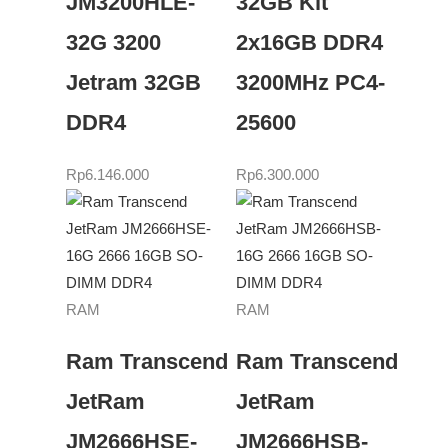
JM3200HLE-
32GB Kit
32G 3200
2x16GB DDR4
Jetram 32GB
3200MHz PC4-
DDR4
25600
Rp
6.146.000
Rp
6.300.000
RAM
RAM
Ram Transcend
Ram Transcend
JetRam
JetRam
JM2666HSE-
JM2666HSB-