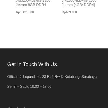
JM3200HLB-8G 3200
JM2666HLD-4G 2666
Jetram 8GB DDR4
Jetram [4GB/ DDR4]
Rp
1.121.000
Rp
489.000
Get In Touch With Us
Office : Jl Legundi no. 23 Rt 5 Rw 3, Ketabang, Surabaya
Senin – Sabtu 10:00 – 18:00