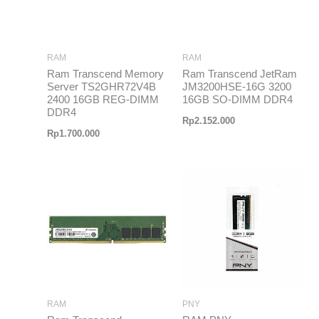
RAM
RAM
Ram Transcend Memory
Ram Transcend JetRam
Server TS2GHR72V4B
JM3200HSE-16G 3200
2400 16GB REG-DIMM
16GB SO-DIMM DDR4
DDR4
Rp
2.152.000
Rp
1.700.000
RAM
PNY