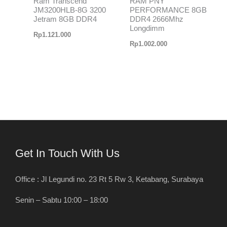
Ram Transcend
RAM PNY
JM3200HLB-8G 3200
PERFORMANCE 8GB
Jetram 8GB DDR4
DDR4 2666Mhz
Longdimm
Rp
1.121.000
Rp
1.002.000
Get In Touch With Us
Office : Jl Legundi no. 23 Rt 5 Rw 3, Ketabang, Surabaya
Senin – Sabtu 10:00 – 18:00