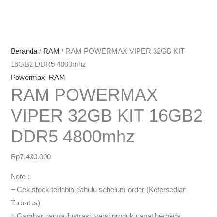
Beranda
/
RAM
/ RAM POWERMAX VIPER 32GB KIT
16GB2 DDR5 4800mhz
Powermax
,
RAM
RAM POWERMAX
VIPER 32GB KIT 16GB2
DDR5 4800mhz
Rp
7.430.000
Note :
+ Cek stock terlebih dahulu sebelum order (Ketersedian
Terbatas)
+ Gambar hanya ilustrasi, versi produk dapat berbeda