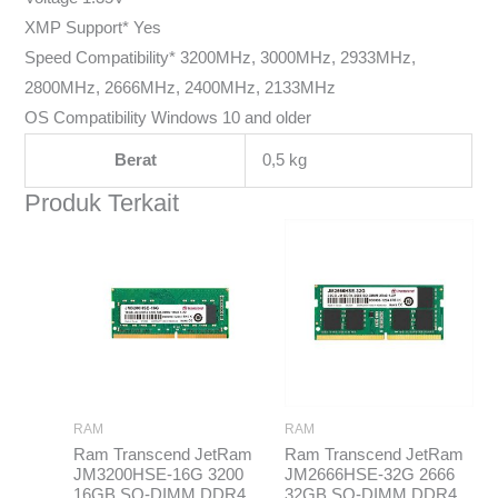
XMP Support* Yes
Speed Compatibility* 3200MHz, 3000MHz, 2933MHz,
2800MHz, 2666MHz, 2400MHz, 2133MHz
OS Compatibility Windows 10 and older
Berat
0,5 kg
Produk Terkait
RAM
RAM
Ram Transcend JetRam
Ram Transcend JetRam
JM3200HSE-16G 3200
JM2666HSE-32G 2666
16GB SO-DIMM DDR4
32GB SO-DIMM DDR4