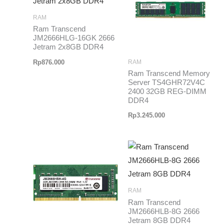
RAM
Ram Transcend
JM2666HLG-16GK 2666
Jetram 2x8GB DDR4
Rp
876.000
RAM
Ram Transcend Memory
Server TS4GHR72V4C
2400 32GB REG-DIMM
DDR4
Rp
3.245.000
RAM
Ram Transcend
JM2666HLB-8G 2666
Jetram 8GB DDR4