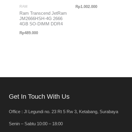
Rp
1.002.000
RAM
Ram Transcend JetRam
JM2666HSH-4G 2666
4GB SO-DIMM DDR4
Rp
489.000
Get In Touch With Us
Office : Jl Legundi no. 23 Rt 5 Rw 3, Ketabang, Surabaya
Senin – Sabtu 10:00 – 18:00