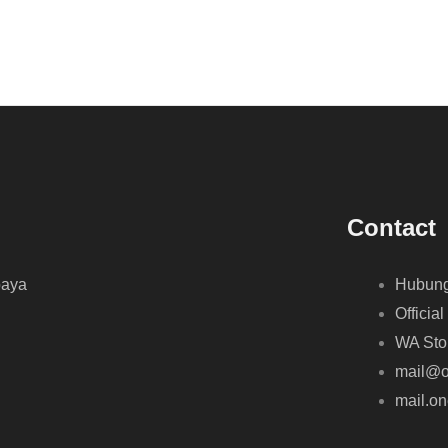
Contact
baya
Hubung
Official
WA Sto
mail@o
mail.o