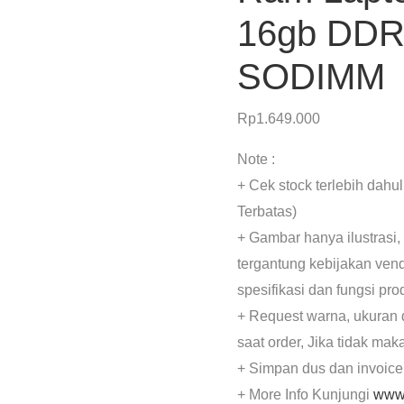
16gb DDR
SODIMM
Rp
1.649.000
Note :
+ Cek stock terlebih dahu
Terbatas)
+ Gambar hanya ilustrasi,
tergantung kebijakan ven
spesifikasi dan fungsi pr
+ Request warna, ukuran 
saat order, Jika tidak mak
+ Simpan dus dan invoice
+ More Info Kunjungi
www.