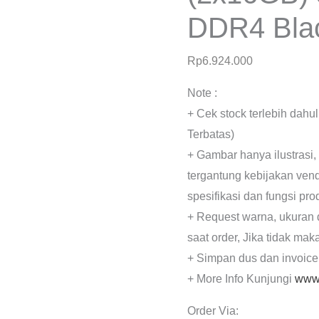
DDR4 Bla
Rp
6.924.000
Note :
+ Cek stock terlebih dahu
Terbatas)
+ Gambar hanya ilustrasi,
tergantung kebijakan ven
spesifikasi dan fungsi pr
+ Request warna, ukuran 
saat order, Jika tidak mak
+ Simpan dus dan invoice
+ More Info Kunjungi
www.
Order Via: