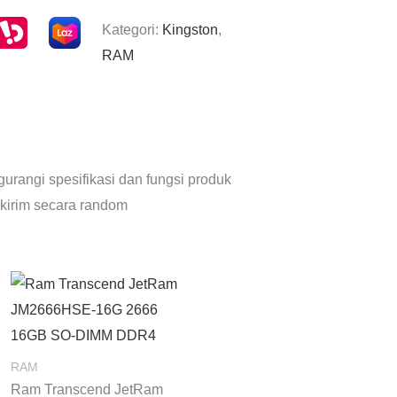
Kategori:
Kingston
,
RAM
urangi spesifikasi dan fungsi produk
 kirim secara random
RAM
Ram Transcend JetRam