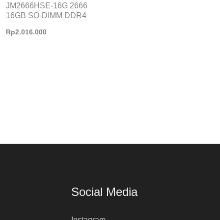
JM2666HSE-16G 2666
16GB SO-DIMM DDR4
Rp
2.016.000
Social Media
Instagram