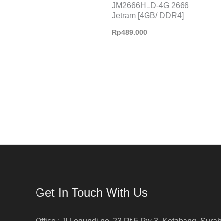
JM2666HLD-4G 2666
Jetram [4GB/ DDR4]
Rp
489.000
Get In Touch With Us
Office : Jl Legundi no. 23 Rt 5 Rw 3, Ketabang, Sura