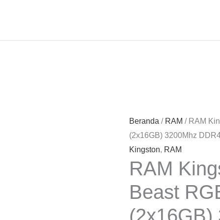
Beranda
/
RAM
/ RAM Kin
(2x16GB) 3200Mhz DDR4
Kingston
,
RAM
RAM Kings
Beast RG
(2x16GB)