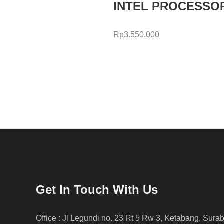
INTEL PROCESSOR C
Rp
3.550.000
Get In Touch With Us
Office : Jl Legundi no. 23 Rt 5 Rw 3, Ketabang, Sura