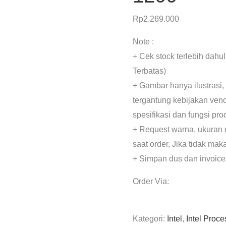
Rp
2.269.000
Note :
+ Cek stock terlebih dahu
Terbatas)
+ Gambar hanya ilustrasi,
tergantung kebijakan ven
spesifikasi dan fungsi pr
+ Request warna, ukuran 
saat order, Jika tidak mak
+ Simpan dus dan invoice
Order Via:
Kategori:
Intel
,
Intel Proce