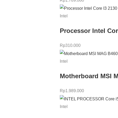
Rp
1.789.080
Intel
Processor Intel Co
Rp
310.000
Intel
Motherboard MSI
Rp
1.989.000
Intel