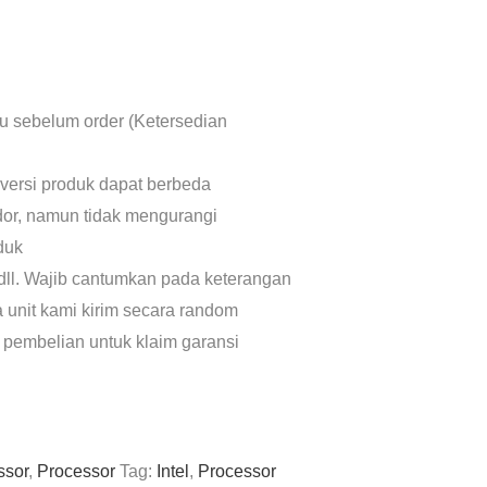
lu sebelum order (Ketersedian
 versi produk dapat berbeda
dor, namun tidak mengurangi
oduk
dll. Wajib cantumkan pada keterangan
a unit kami kirim secara random
 pembelian untuk klaim garansi
ssor
,
Processor
Tag:
Intel
,
Processor