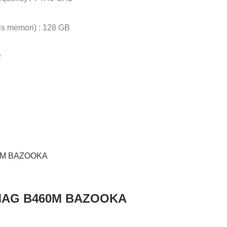
s memori) : 128 GB
2
 MAG B460M BAZOOKA