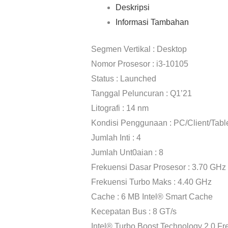
Deskripsi
Informasi Tambahan
Segmen Vertikal : Desktop
Nomor Prosesor : i3-10105
Status : Launched
Tanggal Peluncuran : Q1’21
Litografi : 14 nm
Kondisi Penggunaan : PC/Client/Tabl
Jumlah Inti : 4
Jumlah Unt0aian : 8
Frekuensi Dasar Prosesor : 3.70 GHz
Frekuensi Turbo Maks : 4.40 GHz
Cache : 6 MB Intel® Smart Cache
Kecepatan Bus : 8 GT/s
Intel® Turbo Boost Technology 2.0 F