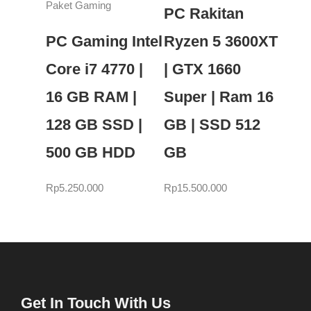
Paket Gaming
PC Rakitan
PC Gaming Intel
Ryzen 5 3600XT
Core i7 4770 |
| GTX 1660
16 GB RAM |
Super | Ram 16
128 GB SSD |
GB | SSD 512
500 GB HDD
GB
Rp
5.250.000
Rp
15.500.000
Get In Touch With Us