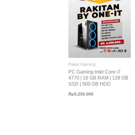
Paket Gaming
PC Gaming Intel Core i7
4770 | 16 GB RAM | 128 GB
SSD | 500 GB HDD
Rp
5.250.000