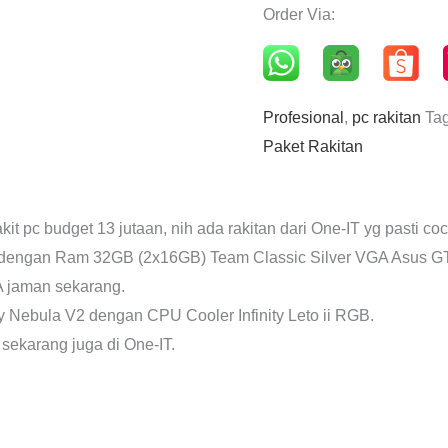
Order Via:
Profesional
,
pc rakitan
Ta
Paket Rakitan
t pc budget 13 jutaan, nih ada rakitan dari One-IT yg pasti co
F dengan Ram 32GB (2x16GB) Team Classic Silver VGA Asus GT
A jaman sekarang.
ity Nebula V2 dengan CPU Cooler Infinity Leto ii RGB.
 sekarang juga di One-IT.