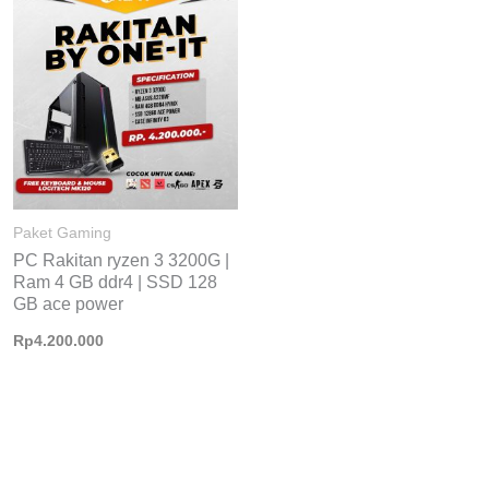
Paket Gaming
PC Rakitan ryzen 3 3200G |
Ram 4 GB ddr4 | SSD 128
GB ace power
Rp
4.200.000