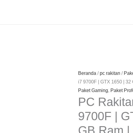
Beranda
/
pc rakitan
/
Pake
i7 9700F | GTX 1650 | 3
Paket Gaming
,
Paket Prof
PC Rakitan
9700F | G
GB Ram |