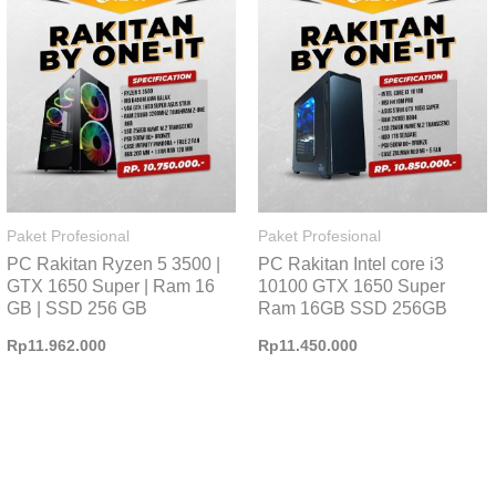
Paket Profesional
Paket Profesional
PC Rakitan Ryzen 5 3500 |
PC Rakitan Intel core i3
GTX 1650 Super | Ram 16
10100 GTX 1650 Super
GB | SSD 256 GB
Ram 16GB SSD 256GB
Rp
11.962.000
Rp
11.450.000