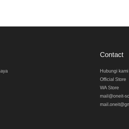
Contact
baya
Hubungi kami
Official Store
WA Store
mail@oneit-so
mail.oneit@g