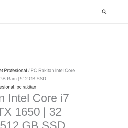
Cari
t Profesional
/ PC Rakitan Intel Core
2 GB Ram | 512 GB SSD
esional
,
pc rakitan
 Intel Core i7
TX 1650 | 32
 512 GB SSD