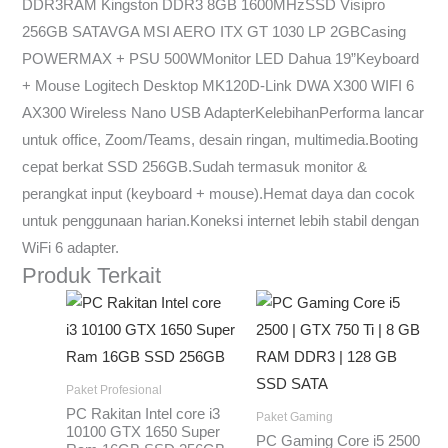
DDR3RAM Kingston DDR3 8GB 1600MHzSSD Visipro
256GB SATAVGA MSI AERO ITX GT 1030 LP 2GBCasing
POWERMAX + PSU 500WMonitor LED Dahua 19”Keyboard
+ Mouse Logitech Desktop MK120D-Link DWA X300 WIFI 6
AX300 Wireless Nano USB AdapterKelebihanPerforma lancar
untuk office, Zoom/Teams, desain ringan, multimedia.Booting
cepat berkat SSD 256GB.Sudah termasuk monitor &
perangkat input (keyboard + mouse).Hemat daya dan cocok
untuk penggunaan harian.Koneksi internet lebih stabil dengan
WiFi 6 adapter.
Produk Terkait
Paket Profesional
PC Rakitan Intel core i3
Paket Gaming
10100 GTX 1650 Super
PC Gaming Core i5 2500