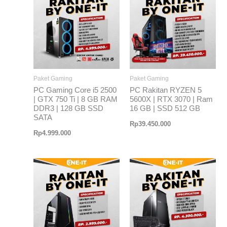
Paket Gaming
Paket Gaming
PC Gaming Core i5 2500
PC Rakitan RYZEN 5
| GTX 750 Ti | 8 GB RAM
5600X | RTX 3070 | Ram
DDR3 | 128 GB SSD
16 GB | SSD 512 GB
SATA
Rp
39.450.000
Rp
4.999.000