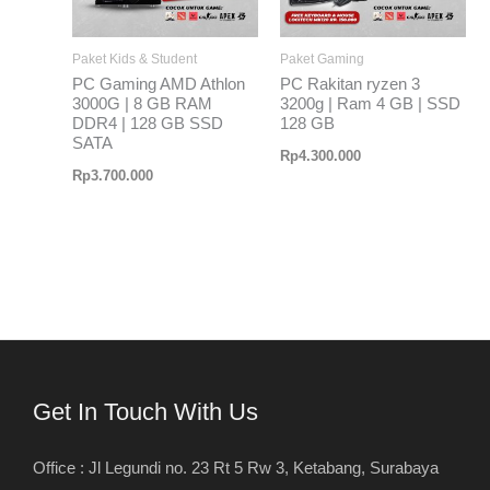
Paket Kids & Student
Paket Gaming
PC Gaming AMD Athlon
PC Rakitan ryzen 3
3000G | 8 GB RAM
3200g | Ram 4 GB | SSD
DDR4 | 128 GB SSD
128 GB
SATA
Rp
4.300.000
Rp
3.700.000
Get In Touch With Us
Office : Jl Legundi no. 23 Rt 5 Rw 3, Ketabang, Surabaya