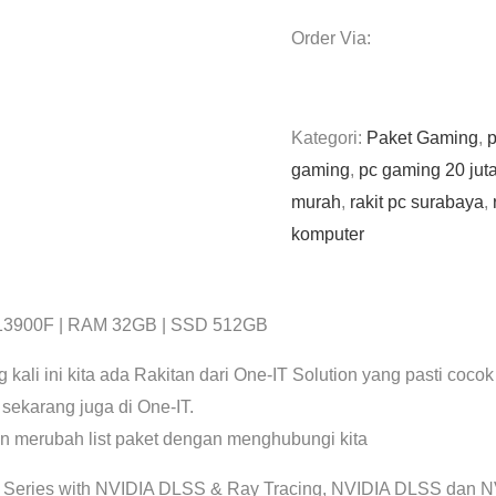
Order Via:
Kategori:
Paket Gaming
,
p
gaming
,
pc gaming 20 jut
murah
,
rakit pc surabaya
,
komputer
13900F | RAM 32GB | SSD 512GB
li ini kita ada Rakitan dari One-IT Solution yang pasti cocok
 sekarang juga di One-IT.
gin merubah list paket dengan menghubungi kita
 Series with NVIDIA DLSS & Ray Tracing, NVIDIA DLSS dan N