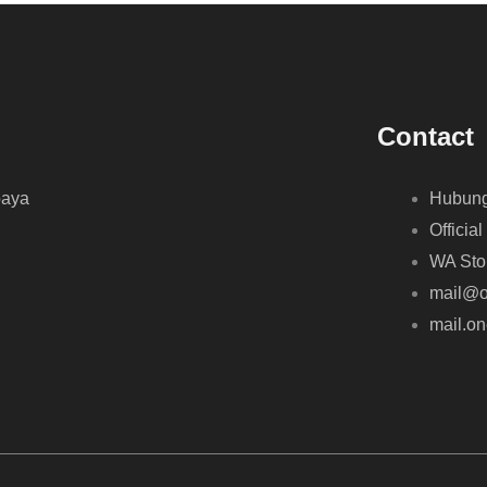
Contact
baya
Hubung
Official
WA Sto
mail@o
mail.o