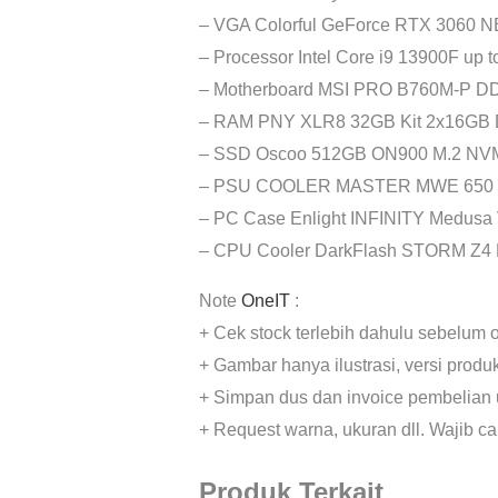
– VGA Colorful GeForce RTX 3060 
– Processor Intel Core i9 13900F up 
– Motherboard MSI PRO B760M-P D
– RAM PNY XLR8 32GB Kit 2x16GB
– SSD Oscoo 512GB ON900 M.2 NV
– PSU COOLER MASTER MWE 650
– PC Case Enlight INFINITY Medusa
– CPU Cooler DarkFlash STORM Z4 
Note
OneIT
:
+ Cek stock terlebih dahulu sebelum o
+ Gambar hanya ilustrasi, versi prod
+ Simpan dus dan invoice pembelian 
+ Request warna, ukuran dll. Wajib c
Produk Terkait