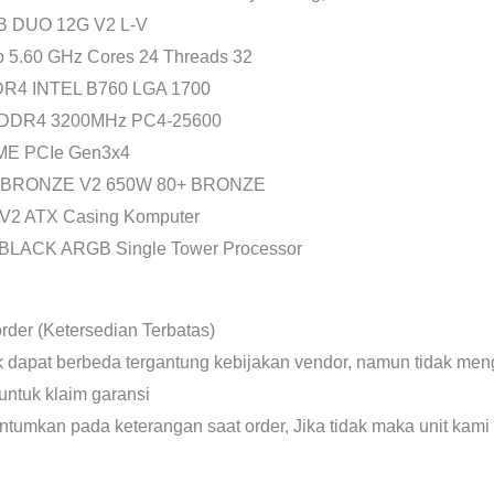
NB DUO 12G V2 L-V
to 5.60 GHz Cores 24 Threads 32
DR4 INTEL B760 LGA 1700
 DDR4 3200MHz PC4-25600
ME PCIe Gen3x4
 BRONZE V2 650W 80+ BRONZE
 V2 ATX Casing Komputer
BLACK ARGB Single Tower Processor
rder (Ketersedian Terbatas)
uk dapat berbeda tergantung kebijakan vendor, namun tidak meng
untuk klaim garansi
antumkan pada keterangan saat order, Jika tidak maka unit kami