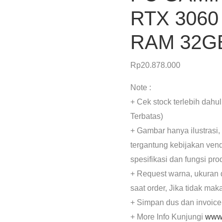
RTX 3060 
RAM 32GB
Rp
20.878.000
Note :
+ Cek stock terlebih dahu
Terbatas)
+ Gambar hanya ilustrasi,
tergantung kebijakan ven
spesifikasi dan fungsi pr
+ Request warna, ukuran 
saat order, Jika tidak mak
+ Simpan dus dan invoice
+ More Info Kunjungi
www.