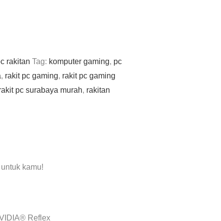
c rakitan
Tag:
komputer gaming
,
pc
a
,
rakit pc gaming
,
rakit pc gaming
rakit pc surabaya murah
,
rakitan
 untuk kamu!
VIDIA® Reflex