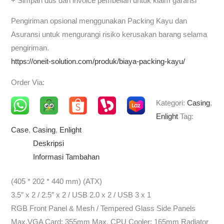
+ Simpan dus dan invoice pembelian untuk klaim garansi
Pengiriman opsional menggunakan Packing Kayu dan
Asuransi untuk mengurangi risiko kerusakan barang selama
pengiriman.
https://oneit-solution.com/produk/biaya-packing-kayu/
Order Via:
Kategori:
Casing
,
Enlight
Tag:
Case
,
Casing
,
Enlight
Deskripsi
Informasi Tambahan
(405 * 202 * 440 mm) (ATX)
3.5″ x 2 / 2.5″ x 2 / USB 2.0 x 2 / USB 3 x 1
RGB Front Panel & Mesh / Tempered Glass Side Panels
Max.VGA Card: 355mm Max. CPU Cooler: 165mm Radiator