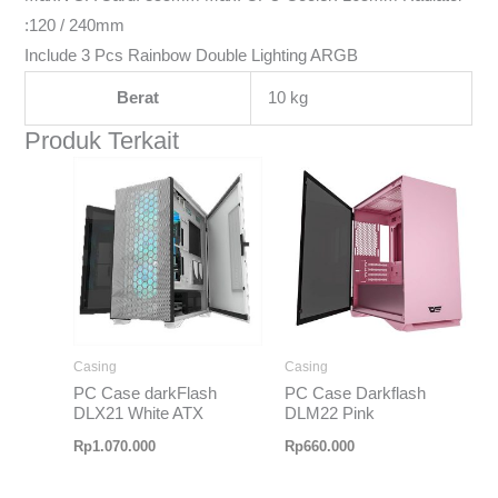
:120 / 240mm
Include 3 Pcs Rainbow Double Lighting ARGB
Berat
10 kg
Produk Terkait
Casing
Casing
PC Case darkFlash
PC Case Darkflash
DLX21 White ATX
DLM22 Pink
Rp
1.070.000
Rp
660.000