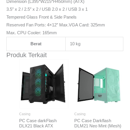
Dimension (L395*W215*H450mm) (ATX)
3.5″ x 2 / 2.5″ x 2 / USB 2.0 x 2 / USB 3 x 1
Tempered Glass Front & Side Panels
Reserved Fan Ports: 4×12″ Max.VGA Card: 325mm
Max. CPU Cooler: 165mm
Berat
10 kg
Produk Terkait
Casing
Casing
PC Case darkFlash
PC Case Darkflash
DLX21 Black ATX
DLM21 Neo Mint (Mesh)