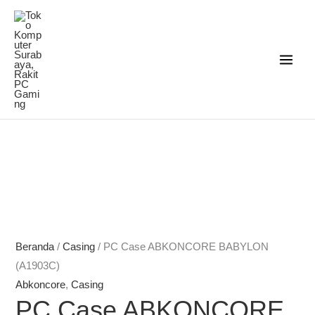
Lewati
ke
konten
Beranda
/
Casing
/ PC Case ABKONCORE BABYLON
(A1903C)
Abkoncore
,
Casing
PC Case ABKONCORE