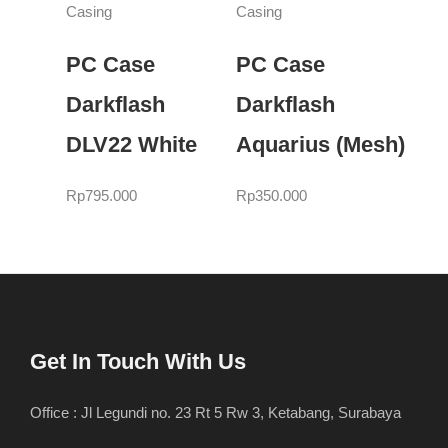
Casing
Casing
PC Case
PC Case
Darkflash
Darkflash
DLV22 White
Aquarius (Mesh)
Rp
795.000
Rp
350.000
Get In Touch With Us
Office : Jl Legundi no. 23 Rt 5 Rw 3, Ketabang, Surabaya