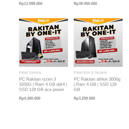
Rp
13.999.000
Rp
39.450.000
Paket Gaming
Paket Kids & Student
PC Rakitan ryzen 3
PC Rakitan athlon 3000g
3200G | Ram 4 GB ddr4 |
| Ram 4 GB | SSD 128
SSD 128 GB ace power
GB
Rp
4.200.000
Rp
3.250.000