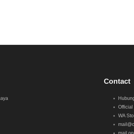
Contact
baya
Hubung
Official
WA Sto
mail@o
mail.o