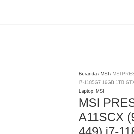
Beranda
/
MSI
/ MSI PRE
i7-1185G7 16GB 1TB GT
Laptop
,
MSI
MSI PRES
A11SCX (
449) i7-1