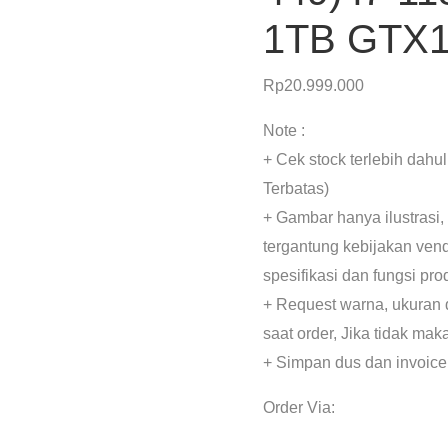
1TB GTX1
Rp
20.999.000
Note :
+ Cek stock terlebih dahu
Terbatas)
+ Gambar hanya ilustrasi,
tergantung kebijakan ven
spesifikasi dan fungsi pr
+ Request warna, ukuran 
saat order, Jika tidak mak
+ Simpan dus dan invoice
Order Via: