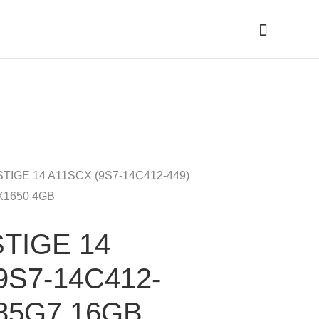
Cari
STIGE 14 A11SCX (9S7-14C412-449)
X1650 4GB
TIGE 14
9S7-14C412-
185G7 16GB