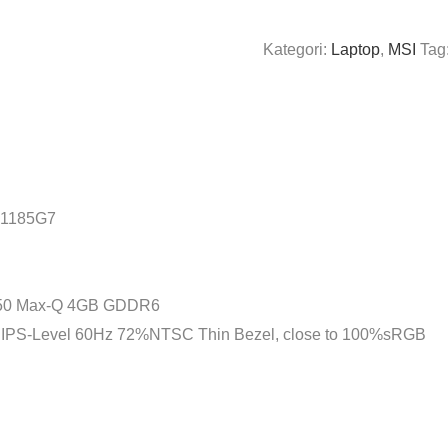
Kategori:
Laptop
,
MSI
Tag
7-1185G7
1650 Max-Q 4GB GDDR6
, IPS-Level 60Hz 72%NTSC Thin Bezel, close to 100%sRGB