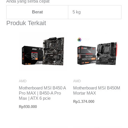
Anda yang serba cepat
Berat
5 kg
Produk Terkait
AMD
AMD
Motherboard MSI B450 A
Motherboard MSI B450M
Pro MAX | B450-A Pro
Mortar MAX
Max | ATX 6 pcie
Rp
1.374.000
Rp
930.000