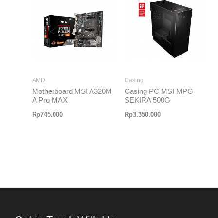
AMD
Casing
Motherboard MSI A320M
Casing PC MSI MPG
A Pro MAX
SEKIRA 500G
Rp
745.000
Rp
3.350.000